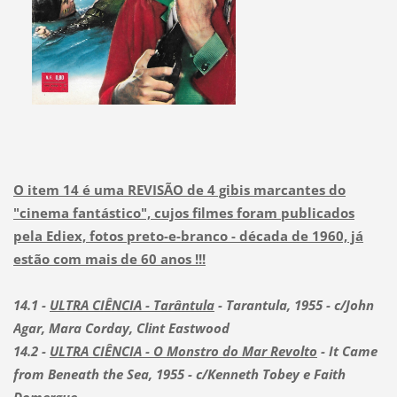
O item 14 é uma REVISÃO de 4 gibis marcantes do
"cinema fantástico", cujos filmes foram publicados
pela Ediex, fotos preto-e-branco - década de 1960, já
estão com mais de 60 anos !!!
14.1 -
ULTRA CIÊNCIA - Tarântula
- Tarantula, 1955 - c/John
Agar, Mara Corday, Clint Eastwood
14.2 -
ULTRA CIÊNCIA - O Monstro do Mar Revolto
- It Came
from Beneath the Sea, 1955 - c/Kenneth Tobey e Faith