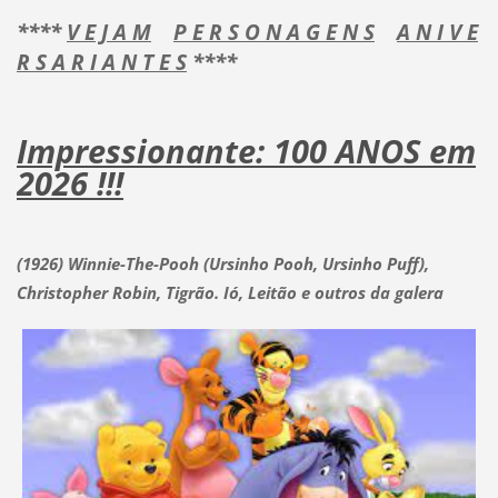
****
V E J A M
P E R S O N A G E N S
A N I V E
R S A R I A N T E S
****
Impressionante: 100 ANOS em
2026 !!!
(1926) Winnie-The-Pooh (Ursinho Pooh, Ursinho Puff),
Christopher Robin, Tigrão. Ió, Leitão e outros da galera