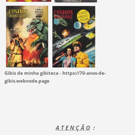
Gibis de minha gibiteca - https://70-anos-de-
gibis.webnode.page
A T E N Ç Ã O
: