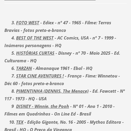
3.
FOTO WEST
- Ediex - nº 47 - 1965 - Filme: Terras
Bravias - fotos preto-e-branco
4.
BEST OF THE WEST
- AC Comics, USA - nº 7 - 1999 -
Inúmeros personagens - HQ
5.
HISTÓRIAS CURTAS
- Disney - nº 70 - Maio 2025 - Ed.
Culturama - HQ
6.
TARZAN
- Almanaque 1961 - Ebal - HQ
7.
STAR CINE AVENTURES !
- França - Fime: Winnetou -
Déc 60 - fotos preto-e-branco
8.
PIMENTINHA (DENNIS, The Menace)
- Ed. Fawcett - Nº
117 - 1973 - HQ - USA
9
DISNEY - Winnie, the Pooh
- Nº 01 - Ano 1 - 2010 -
Filmes em Quadrinhos - On Line Ed - Brasil
10.
TEX
- Edição Gigante, No. 16 - 2005 - Mythos Editora -
Brasil - HQ - O Preço da Vingança