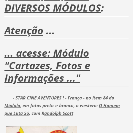
DIVERSOS MÓDULOS
:
Atenção
...
... acesse: Módulo
"Cartazes, Fotos e
Informações ..."
-
STAR CINE AVENTURES !
- França - no
item 84 do
Módulo
, em fotos preto-e-branco, o western:
O Homem
que Luta Só
, com R
andolph Scott