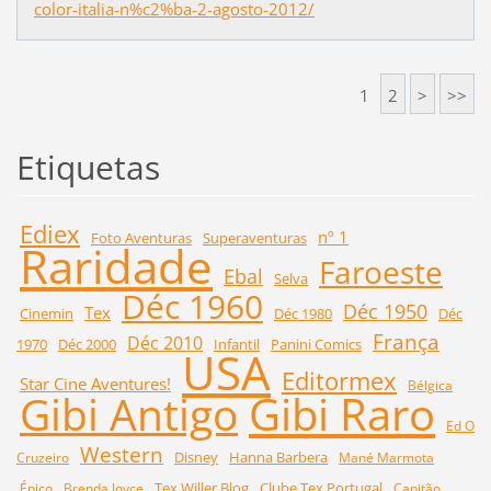
color-italia-n%c2%ba-2-agosto-2012/
1
2
>
>>
Etiquetas
Ediex
nº 1
Foto Aventuras
Superaventuras
Raridade
Faroeste
Ebal
Selva
Déc 1960
Déc 1950
Tex
Cinemin
Déc 1980
Déc
França
Déc 2010
1970
Déc 2000
Infantil
Panini Comics
USA
Editormex
Star Cine Aventures!
Bélgica
Gibi Raro
Gibi Antigo
Ed O
Western
Disney
Hanna Barbera
Cruzeiro
Mané Marmota
Tex Willer Blog
Clube Tex Portugal
Épico
Brenda Joyce
Capitão