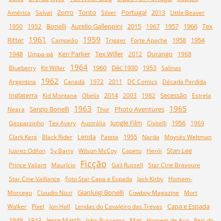
Zorro
Tonto
Portugal
América
Salvat
Silver
2013
Little Beaver
Bonelli
Aurelio Galleppini
2015
1957
1966
Tex
1950
1952
1967
1961
1959
Ritter
1958
1954
Campeão
Trigger
Forte Apache
1948
Ken Parker
Tex Willer
Durango
Umpa-pá
2012
1968
1964
1960
Déc 1930
1953
Blueberry
Kit Willer
Salinas
1962
Argentina
Canadá
1972
2011
DC Comics
Década Perdida
Inglaterra
2014
Secessão
Kid Montana
Obelix
2003
1982
Estrela
1963
1965
Sergio Bonelli
Photo Aventures
Negra
Thor
Jungle Film
1956
Gasparzinho
Tex Avery
Austrália
Civitelli
1969
Lenda
1955
Clark Kent
Black Rider
Pateta
Narda
Moysés Weltman
Stan Lee
Juarez Odilon
Sy Barry
Wilson McCoy
Capeto
Herói
Ficção
Prince Valiant
Maurício
Gail Russell
Star Cine Bravoure
Star Cine Vaillance
Foto Star Capa e Espada
Jack Kirby
Homem-
Gianluigi Bonelli
Morcego
Claudio Nizzi
Cowboy Magazine
Mort
Capa e Espada
Walker
Pixel
Jon Hall
Lendas do Cavaleiro das Trevas
1949
Jesse Marsh
Mar
1943
John Buscema
Homem de Aço
Reis do