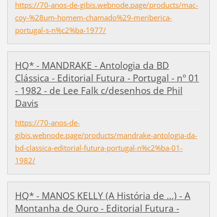
https://70-anos-de-gibis.webnode.page/products/mac-
coy-%28um-homem-chamado%29-meriberica-
portugal-s-n%c2%ba-1977/
HQ* - MANDRAKE - Antologia da BD
Clássica - Editorial Futura - Portugal - nº 01
- 1982 - de Lee Falk c/desenhos de Phil
Davis
https://70-anos-de-
gibis.webnode.page/products/mandrake-antologia-da-
bd-classica-editorial-futura-portugal-n%c2%ba-01-
1982/
HQ* - MANOS KELLY (A História de ...) - A
Montanha de Ouro - Editorial Futura -