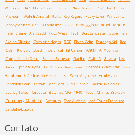
Western
1947
Flash Gordon
Lothar
Nick Holmes
Rip Kirby
Diana
Itália
Phantom
Walmir Amaral
Roy Rogers
Rocky Lane
Walt Lantz
Primaggio Mantovi
Monte
Johnny Weissmuller
O Fantasma
2017
Hale
Foto West
Shane
Alan Ladd
1951
Burt Lancaster
Superman
RGE
Evaldo Oliveira
Cavaleiro Negro
Flavio Colin
Durango Kid
Red
Antar
Ryder
Kid Colt
Quadrinhos Brasil
Kit Carson
Aí Mocinho!
Colt 45
Guerra
Campeões do Oeste
Reis do Faroeste
Gatilho
Lex
John Wayne
Cosmos Aventuras
Barker
1934
Cine Quadrinhos
Foto
Heroismo
Clássicos do Faroeste
Far West Magazine
Errol Flynn
Randolph Scott
Tarzan
John Ford
Ultra Ciência
Merrie Melodies
Looney Tunes
faroeste
Botelhos-MG
1940
1907
Charles Bronson
Gutenberg Monteiro
Aventura
Foto Audácia
José Carlos Francisco
Sandália-Espada
Contato