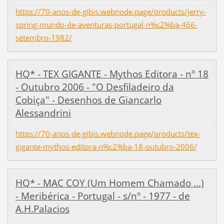
https://70-anos-de-gibis.webnode.page/products/jerry-
spring-mundo-de-aventuras-portugal-n%c2%ba-466-
setembro-1982/
HQ* - TEX GIGANTE - Mythos Editora - nº 18
- Outubro 2006 - "O Desfiladeiro da
Cobiça" - Desenhos de Giancarlo
Alessandrini
https://70-anos-de-gibis.webnode.page/products/tex-
gigante-mythos-editora-n%c2%ba-18-outubro-2006/
HQ* - MAC COY (Um Homem Chamado ...)
- Meribérica - Portugal - s/nº - 1977 - de
A.H.Palacios