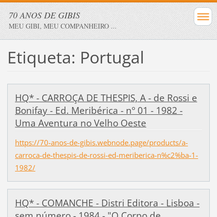
70 ANOS DE GIBIS
MEU GIBI, MEU COMPANHEIRO ...
Etiqueta: Portugal
HQ* - CARROÇA DE THESPIS, A - de Rossi e
Bonifay - Ed. Meribérica - nº 01 - 1982 -
Uma Aventura no Velho Oeste
https://70-anos-de-gibis.webnode.page/products/a-
carroca-de-thespis-de-rossi-ed-meriberica-n%c2%ba-1-
1982/
HQ* - COMANCHE - Distri Editora - Lisboa -
sem número - 1984 - "O Corpo de