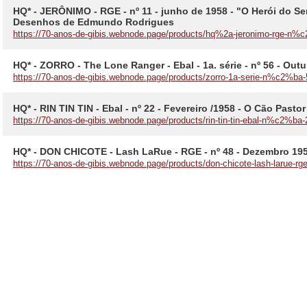
HQ* - JERÔNIMO - RGE - nº 11 - junho de 1958 - "O Herói do S
Desenhos de Edmundo Rodrigues
https://70-anos-de-gibis.webnode.page/products/hq%2a-jeronimo-rge-n%c
HQ* - ZORRO - The Lone Ranger - Ebal - 1a. série - nº 56 - Out
https://70-anos-de-gibis.webnode.page/products/zorro-1a-serie-n%c2%ba-
HQ* - RIN TIN TIN - Ebal - nº 22 - Fevereiro /1958 - O Cão Past
https://70-anos-de-gibis.webnode.page/products/rin-tin-tin-ebal-n%c2%ba-
HQ* - DON CHICOTE - Lash LaRue - RGE - nº 48 - Dezembro 19
https://70-anos-de-gibis.webnode.page/products/don-chicote-lash-larue