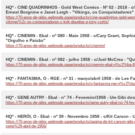
HQ* - CINE QUADRINHOS - Gold West Comics - Nº 02 - 2018 - c/
Ernest Borgnine e Janet Leigh - "Vikings, os Conquistadores"
https://70-anos-de-gibis.webnode.page/products/cine-quadrinhos-gold-w
vikings%2c-os-conquistadores-c-kirk-douglas-e-tony-curtis/
HQ* - CINEMIN - Ebal - nº 080 - Maio 1958 - c/Cary Grant, Sophi
"Orgulho e Paixão"
https://70-anos-de-gibis.webnode.page/products/cinemin/
HQ* - CINEMIN - Ebal - nº 082 - julho 1958 - c/Joel McCrea - "
https://70-anos-de-gibis.webnode.page/products/cinemin-ebal-n%c2%ba-82
HQ* - FANTASMA, O - RGE - nº 31 - março/abril 1958 - de Lee Fa
https://70-anos-de-gibis.webnode.page/products/o-fantasma-rge-n%c2%b
HQ* - GENE AUTRY - Ebal - n° 74 - Fevereiro/1958 - Um Gibi 
https://70-anos-de-gibis.webnode.page/products/gene-autry-ebal-no-74-fev
HQ* - HERÓI, O - Ebal - nº 39 - Novembro 1958 - c/Kit Carson - U
https://70-anos-de-gibis.webnode.page/products/pagina-de-kit-carson-gi
serie%29-abril-de-1956/