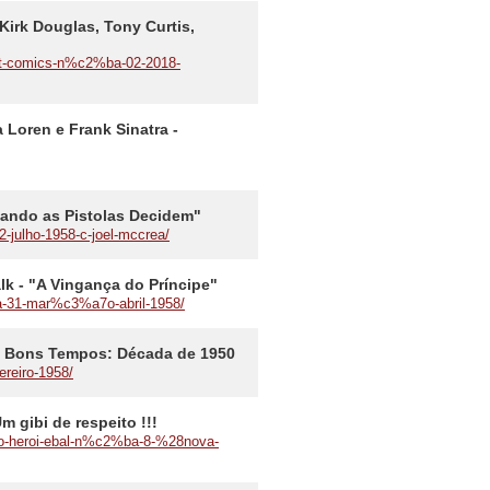
Kirk Douglas, Tony Curtis,
est-comics-n%c2%ba-02-2018-
a Loren e Frank Sinatra -
Quando as Pistolas Decidem"
-julho-1958-c-joel-mccrea/
lk - "A Vingança do Príncipe"
a-31-mar%c3%a7o-abril-1958/
dos Bons Tempos: Década de 1950
ereiro-1958/
m gibi de respeito !!!
bi-o-heroi-ebal-n%c2%ba-8-%28nova-