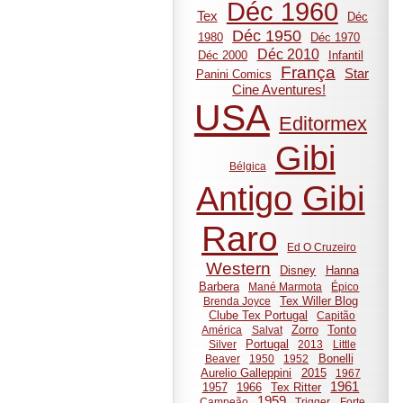
Déc 1960
Tex
Déc
Déc 1950
1980
Déc 1970
Déc 2010
Déc 2000
Infantil
França
Star
Panini Comics
Cine Aventures!
USA
Editormex
Gibi
Bélgica
Gibi
Antigo
Raro
Ed O Cruzeiro
Western
Disney
Hanna
Barbera
Mané Marmota
Épico
Tex Willer Blog
Brenda Joyce
Clube Tex Portugal
Capitão
Zorro
Tonto
América
Salvat
Portugal
Silver
2013
Little
Bonelli
Beaver
1950
1952
Aurelio Galleppini
2015
1967
1961
1957
1966
Tex Ritter
1959
Campeão
Trigger
Forte