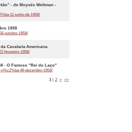
ertão" - de Moysés Weltman -
2%ba-11-junho-de-1958/
ubro 1958
56-outubro-1958/
or da Cavalaria Americana
22-fevereiro-1958/
58 - O Famoso "Rei do Laço"
-rge-n%c2%ba-48-dezembro-1958/
1
|
2
>
>>