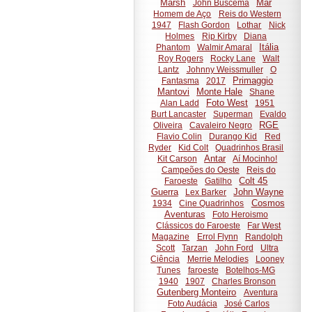
Marsh
Mar
John Buscema
Homem de Aço
Reis do Western
1947
Flash Gordon
Lothar
Nick
Holmes
Rip Kirby
Diana
Itália
Phantom
Walmir Amaral
Roy Rogers
Rocky Lane
Walt
Lantz
Johnny Weissmuller
O
Primaggio
Fantasma
2017
Mantovi
Monte Hale
Shane
Foto West
Alan Ladd
1951
Burt Lancaster
Superman
Evaldo
RGE
Oliveira
Cavaleiro Negro
Flavio Colin
Durango Kid
Red
Ryder
Kid Colt
Quadrinhos Brasil
Antar
Kit Carson
Aí Mocinho!
Campeões do Oeste
Reis do
Colt 45
Faroeste
Gatilho
Guerra
John Wayne
Lex Barker
Cosmos
1934
Cine Quadrinhos
Aventuras
Foto Heroismo
Clássicos do Faroeste
Far West
Magazine
Errol Flynn
Randolph
Scott
Tarzan
John Ford
Ultra
Ciência
Merrie Melodies
Looney
Tunes
faroeste
Botelhos-MG
1940
1907
Charles Bronson
Gutenberg Monteiro
Aventura
Foto Audácia
José Carlos