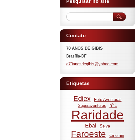
Pesquisar no site
Contato
70 ANOS DE GIBIS
Brasília-DF
e70anosd
egibis@y
ahoo.com
Etiquetas
Ediex
Foto Aventuras
nº 1
Superaventuras
Raridade
Ebal
Selva
Faroeste
Cinemin