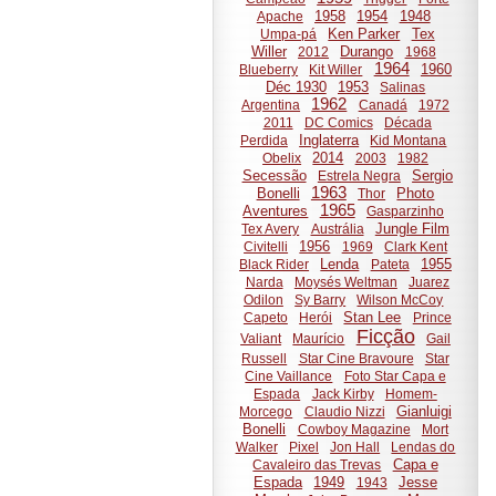
1958
1954
1948
Apache
Ken Parker
Tex
Umpa-pá
Willer
Durango
2012
1968
1964
1960
Blueberry
Kit Willer
Déc 1930
1953
Salinas
1962
Argentina
Canadá
1972
2011
DC Comics
Década
Inglaterra
Perdida
Kid Montana
2014
Obelix
2003
1982
Secessão
Sergio
Estrela Negra
1963
Bonelli
Photo
Thor
1965
Aventures
Gasparzinho
Jungle Film
Tex Avery
Austrália
1956
Civitelli
1969
Clark Kent
Lenda
1955
Black Rider
Pateta
Narda
Moysés Weltman
Juarez
Odilon
Sy Barry
Wilson McCoy
Stan Lee
Capeto
Herói
Prince
Ficção
Valiant
Maurício
Gail
Russell
Star Cine Bravoure
Star
Cine Vaillance
Foto Star Capa e
Espada
Jack Kirby
Homem-
Gianluigi
Morcego
Claudio Nizzi
Bonelli
Cowboy Magazine
Mort
Walker
Pixel
Jon Hall
Lendas do
Capa e
Cavaleiro das Trevas
Espada
1949
Jesse
1943