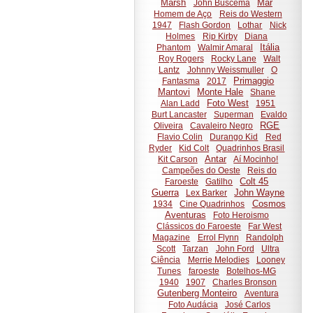
Marsh
Mar
John Buscema
Homem de Aço
Reis do Western
1947
Flash Gordon
Lothar
Nick
Holmes
Rip Kirby
Diana
Itália
Phantom
Walmir Amaral
Roy Rogers
Rocky Lane
Walt
Lantz
Johnny Weissmuller
O
Primaggio
Fantasma
2017
Mantovi
Monte Hale
Shane
Foto West
Alan Ladd
1951
Burt Lancaster
Superman
Evaldo
RGE
Oliveira
Cavaleiro Negro
Flavio Colin
Durango Kid
Red
Ryder
Kid Colt
Quadrinhos Brasil
Antar
Kit Carson
Aí Mocinho!
Campeões do Oeste
Reis do
Colt 45
Faroeste
Gatilho
Guerra
John Wayne
Lex Barker
Cosmos
1934
Cine Quadrinhos
Aventuras
Foto Heroismo
Clássicos do Faroeste
Far West
Magazine
Errol Flynn
Randolph
Scott
Tarzan
John Ford
Ultra
Ciência
Merrie Melodies
Looney
Tunes
faroeste
Botelhos-MG
1940
1907
Charles Bronson
Gutenberg Monteiro
Aventura
Foto Audácia
José Carlos