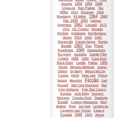
1958
1954
1948
Apache
Ken Parker
Tex
Umpa-pá
Willer
Durango
2012
1968
1964
1960
Blueberry
Kit Willer
Déc 1930
1953
Salinas
1962
Argentina
Canadá
1972
2011
DC Comics
Década
Inglaterra
Perdida
Kid Montana
2014
Obelix
2003
1982
Secessão
Sergio
Estrela Negra
1963
Bonelli
Photo
Thor
1965
Aventures
Gasparzinho
Jungle Film
Tex Avery
Austrália
1956
Civitelli
1969
Clark Kent
Lenda
1955
Black Rider
Pateta
Narda
Moysés Weltman
Juarez
Odilon
Sy Barry
Wilson McCoy
Stan Lee
Capeto
Herói
Prince
Ficção
Valiant
Maurício
Gail
Russell
Star Cine Bravoure
Star
Cine Vaillance
Foto Star Capa e
Espada
Jack Kirby
Homem-
Gianluigi
Morcego
Claudio Nizzi
Bonelli
Cowboy Magazine
Mort
Walker
Pixel
Jon Hall
Lendas do
Capa e
Cavaleiro das Trevas
Espada
1949
Jesse
1943