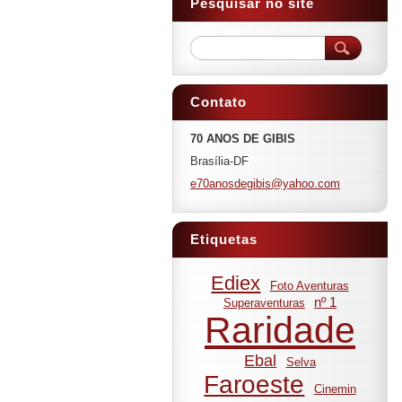
Pesquisar no site
Contato
70 ANOS DE GIBIS
Brasília-DF
e70anosd
egibis@y
ahoo.com
Etiquetas
Ediex
Foto Aventuras
nº 1
Superaventuras
Raridade
Ebal
Selva
Faroeste
Cinemin