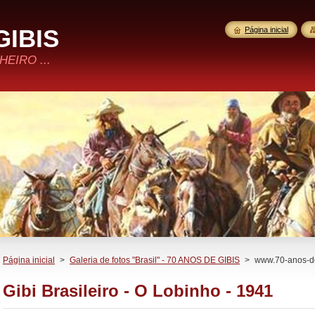
GIBIS
Página inicial
EIRO ...
Página inicial
>
Galeria de fotos "Brasil" - 70 ANOS DE GIBIS
>
www.70-anos-de
Gibi Brasileiro - O Lobinho - 1941