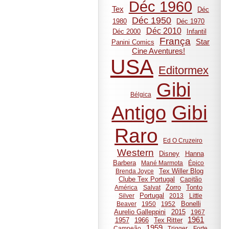
Déc 1960
Tex
Déc
Déc 1950
1980
Déc 1970
Déc 2010
Déc 2000
Infantil
França
Star
Panini Comics
Cine Aventures!
USA
Editormex
Gibi
Bélgica
Gibi
Antigo
Raro
Ed O Cruzeiro
Western
Disney
Hanna
Barbera
Mané Marmota
Épico
Tex Willer Blog
Brenda Joyce
Clube Tex Portugal
Capitão
Zorro
Tonto
América
Salvat
Portugal
Silver
2013
Little
Bonelli
Beaver
1950
1952
Aurelio Galleppini
2015
1967
1961
1957
1966
Tex Ritter
1959
Campeão
Trigger
Forte