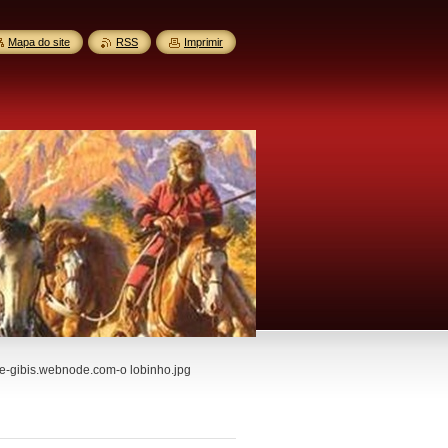
Mapa do site
RSS
Imprimir
-gibis.webnode.com-o lobinho.jpg