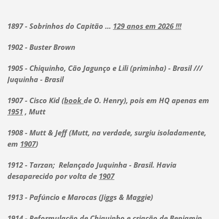
1897 - Sobrinhos do Capitão ...
129 anos em 2026 !!!
1902 - Buster Brown
1905 - Chiquinho, Cão Jagunço e Lili (priminha) - Brasil ///
Juquinha - Brasil
1907 - Cisco Kid (
book
de O. Henry), pois em HQ apenas em
1951
, Mutt
1908 - Mutt & Jeff (Mutt, na verdade, surgiu isoladamente,
em
1907
)
1912 - Tarzan; Relançado Juquinha - Brasil. Havia
desaparecido por volta de
1907
1913 - Pafúncio e Marocas (Jiggs & Maggie)
1914 - Reformulação de Chiquinho e criação de Benjamin