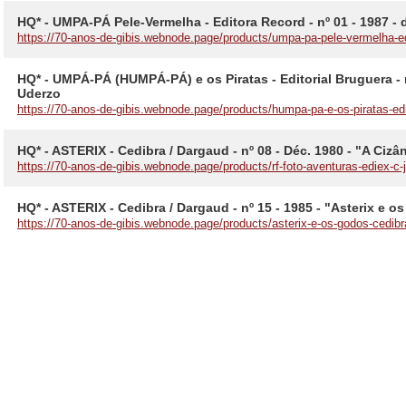
HQ* - UMPA-PÁ Pele-Vermelha - Editora Record - nº 01 - 1987 -
https://70-anos-de-gibis.webnode.page/products/umpa-pa-pele-vermelha-
HQ* - UMPÁ-PÁ (HUMPÁ-PÁ) e os Piratas - Editorial Bruguera - 
Uderzo
https://70-anos-de-gibis.webnode.page/products/humpa-pa-e-os-piratas-e
HQ* - ASTERIX - Cedibra / Dargaud - nº 08 - Déc. 1980 - "A Ciz
https://70-anos-de-gibis.webnode.page/products/rf-foto-aventuras-ediex-c
HQ* - ASTERIX - Cedibra / Dargaud - nº 15 - 1985 - "Asterix e 
https://70-anos-de-gibis.webnode.page/products/asterix-e-os-godos-cedi