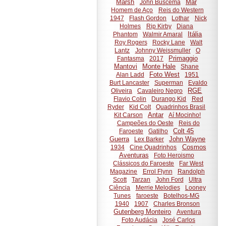
Marsh
Mar
John Buscema
Homem de Aço
Reis do Western
1947
Flash Gordon
Lothar
Nick
Holmes
Rip Kirby
Diana
Itália
Phantom
Walmir Amaral
Roy Rogers
Rocky Lane
Walt
Lantz
Johnny Weissmuller
O
Primaggio
Fantasma
2017
Mantovi
Monte Hale
Shane
Foto West
Alan Ladd
1951
Burt Lancaster
Superman
Evaldo
RGE
Oliveira
Cavaleiro Negro
Flavio Colin
Durango Kid
Red
Ryder
Kid Colt
Quadrinhos Brasil
Antar
Kit Carson
Aí Mocinho!
Campeões do Oeste
Reis do
Colt 45
Faroeste
Gatilho
Guerra
John Wayne
Lex Barker
Cosmos
1934
Cine Quadrinhos
Aventuras
Foto Heroismo
Clássicos do Faroeste
Far West
Magazine
Errol Flynn
Randolph
Scott
Tarzan
John Ford
Ultra
Ciência
Merrie Melodies
Looney
Tunes
faroeste
Botelhos-MG
1940
1907
Charles Bronson
Gutenberg Monteiro
Aventura
Foto Audácia
José Carlos