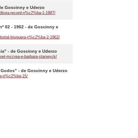
 de Goscinny e Uderzo
editora-record-n%c2%ba-1-1987/
nº 02 - 1962 - de Goscinny e
ditorial-bruguera-n%c2%ba-2-1962/
ânia" - de Goscinny e Uderzo
-joel-mccrea-e-barbara-stanwyck/
os Godos" - de Goscinny e Uderzo
bra-n%c2%ba-15/