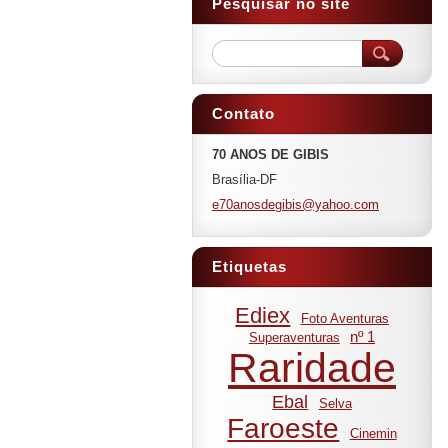
Pesquisar no site
Contato
70 ANOS DE GIBIS
Brasília-DF
e70anosd
egibis@y
ahoo.com
Etiquetas
Ediex
Foto Aventuras
nº 1
Superaventuras
Raridade
Ebal
Selva
Faroeste
Cinemin