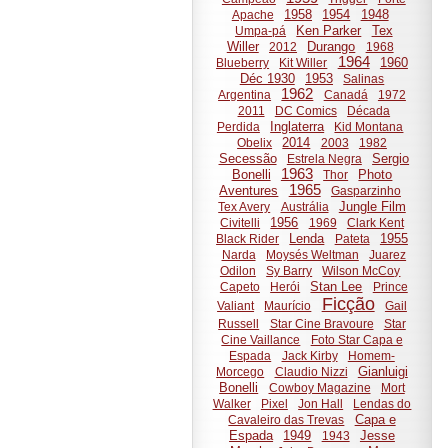
1958
1954
1948
Apache
Ken Parker
Tex
Umpa-pá
Willer
Durango
2012
1968
1964
1960
Blueberry
Kit Willer
Déc 1930
1953
Salinas
1962
Argentina
Canadá
1972
2011
DC Comics
Década
Inglaterra
Perdida
Kid Montana
2014
Obelix
2003
1982
Secessão
Sergio
Estrela Negra
1963
Bonelli
Photo
Thor
1965
Aventures
Gasparzinho
Jungle Film
Tex Avery
Austrália
1956
Civitelli
1969
Clark Kent
Lenda
1955
Black Rider
Pateta
Narda
Moysés Weltman
Juarez
Odilon
Sy Barry
Wilson McCoy
Stan Lee
Capeto
Herói
Prince
Ficção
Valiant
Maurício
Gail
Russell
Star Cine Bravoure
Star
Cine Vaillance
Foto Star Capa e
Espada
Jack Kirby
Homem-
Gianluigi
Morcego
Claudio Nizzi
Bonelli
Cowboy Magazine
Mort
Walker
Pixel
Jon Hall
Lendas do
Capa e
Cavaleiro das Trevas
Espada
1949
Jesse
1943