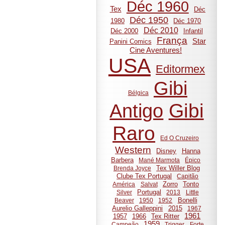
Déc 1960
Tex
Déc
Déc 1950
1980
Déc 1970
Déc 2010
Déc 2000
Infantil
França
Star
Panini Comics
Cine Aventures!
USA
Editormex
Gibi
Bélgica
Gibi
Antigo
Raro
Ed O Cruzeiro
Western
Disney
Hanna
Barbera
Mané Marmota
Épico
Tex Willer Blog
Brenda Joyce
Clube Tex Portugal
Capitão
Zorro
Tonto
América
Salvat
Portugal
Silver
2013
Little
Bonelli
Beaver
1950
1952
Aurelio Galleppini
2015
1967
1961
1957
1966
Tex Ritter
1959
Campeão
Trigger
Forte