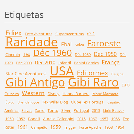
Etiquetas
Ediex
nº 1
Foto Aventuras
Superaventuras
Raridade
Faroeste
Ebal
Selva
Déc 1960
Déc 1950
Tex
Cinemin
Déc 1980
Déc
França
Déc 2010
1970
Déc 2000
Infantil
Panini Comics
USA
Editormex
Star Cine Aventures!
Bélgica
Gibi Raro
Gibi Antigo
Ed O
Western
Disney
Hanna Barbera
Cruzeiro
Mané Marmota
Tex Willer Blog
Clube Tex Portugal
Épico
Brenda Joyce
Capitão
Zorro
Tonto
Portugal
América
Salvat
Silver
2013
Little Beaver
Bonelli
Aurelio Galleppini
2015
1957
1966
Tex
1950
1952
1967
1961
1959
Ritter
1958
1954
Campeão
Trigger
Forte Apache