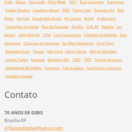
Hale
Foto West
Shane
Alan Ladd
1951
Burt Lancaster
Superman
RGE
Evaldo Oliveira
Cavaleiro Negro
Flavio Colin
Durango Kid
Red
Antar
Ryder
Kid Colt
Quadrinhos Brasil
Kit Carson
Aí Mocinho!
Colt 45
Guerra
Campeões do Oeste
Reis do Faroeste
Gatilho
Lex
John Wayne
Cosmos Aventuras
Barker
1934
Cine Quadrinhos
Foto
Heroismo
Clássicos do Faroeste
Far West Magazine
Errol Flynn
Randolph Scott
Tarzan
John Ford
Ultra Ciência
Merrie Melodies
Looney Tunes
faroeste
Botelhos-MG
1940
1907
Charles Bronson
Gutenberg Monteiro
Aventura
Foto Audácia
José Carlos Francisco
Sandália-Espada
Contato
70 ANOS DE GIBIS
Brasília-DF
e70anosd
egibis@y
ahoo.com