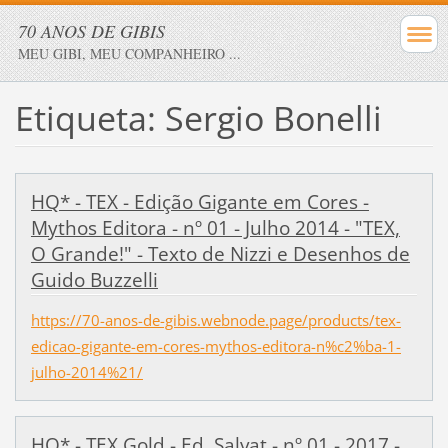
70 ANOS DE GIBIS
MEU GIBI, MEU COMPANHEIRO ...
Etiqueta: Sergio Bonelli
HQ* - TEX - Edição Gigante em Cores -
Mythos Editora - nº 01 - Julho 2014 - "TEX,
O Grande!" - Texto de Nizzi e Desenhos de
Guido Buzzelli
https://70-anos-de-gibis.webnode.page/products/tex-
edicao-gigante-em-cores-mythos-editora-n%c2%ba-1-
julho-2014%21/
HQ* - TEX Gold - Ed. Salvat - nº 01 - 2017 -