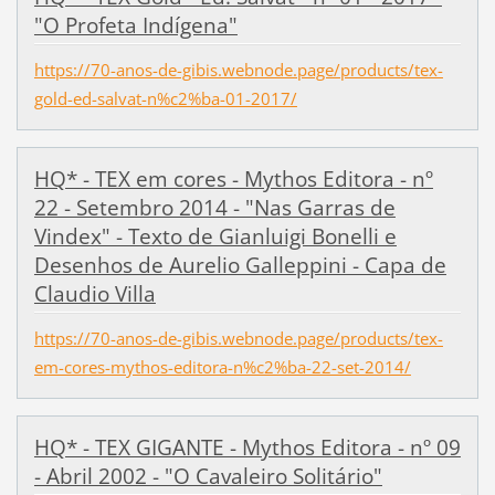
"O Profeta Indígena"
https://70-anos-de-gibis.webnode.page/products/tex-
gold-ed-salvat-n%c2%ba-01-2017/
HQ* - TEX em cores - Mythos Editora - nº
22 - Setembro 2014 - "Nas Garras de
Vindex" - Texto de Gianluigi Bonelli e
Desenhos de Aurelio Galleppini - Capa de
Claudio Villa
https://70-anos-de-gibis.webnode.page/products/tex-
em-cores-mythos-editora-n%c2%ba-22-set-2014/
HQ* - TEX GIGANTE - Mythos Editora - nº 09
- Abril 2002 - "O Cavaleiro Solitário"