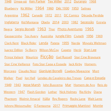
1948
Ken Parker
Tex Willer
Durango
Umpa-pá
2012
1968
1964
1960
Déc 1930
1953
Blueberry
Kit Willer
Salinas
1962
Argentina
Canadá
1972
2011
DC Comics
Década Perdida
Inglaterra
2014
Secessão
Kid Montana
Obelix
2003
1982
Estrela
1963
1965
Sergio Bonelli
Photo Aventures
Negra
Thor
Jungle Film
1956
Gasparzinho
Tex Avery
Austrália
Civitelli
1969
Lenda
1955
Clark Kent
Black Rider
Pateta
Narda
Moysés Weltman
Stan Lee
Juarez Odilon
Sy Barry
Wilson McCoy
Capeto
Herói
Ficção
Prince Valiant
Maurício
Gail Russell
Star Cine Bravoure
Star Cine Vaillance
Foto Star Capa e Espada
Jack Kirby
Homem-
Gianluigi Bonelli
Morcego
Claudio Nizzi
Cowboy Magazine
Mort
Capa e Espada
Walker
Pixel
Jon Hall
Lendas do Cavaleiro das Trevas
1949
Jesse Marsh
Mar
1943
John Buscema
Homem de Aço
Reis do
Western
1947
Flash Gordon
Lothar
Nick Holmes
Rip Kirby
Diana
Itália
Phantom
Walmir Amaral
Roy Rogers
Rocky Lane
Walt Lantz
Primaggio Mantovi
Monte
Johnny Weissmuller
O Fantasma
2017