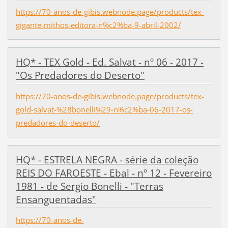
https://70-anos-de-gibis.webnode.page/products/tex-
gigante-mithos-editora-n%c2%ba-9-abril-2002/
HQ* - TEX Gold - Ed. Salvat - nº 06 - 2017 -
"Os Predadores do Deserto"
https://70-anos-de-gibis.webnode.page/products/tex-
gold-salvat-%28bonelli%29-n%c2%ba-06-2017-os-
predadores-do-deserto/
HQ* - ESTRELA NEGRA - série da coleção
REIS DO FAROESTE - Ebal - nº 12 - Fevereiro
1981 - de Sergio Bonelli - "Terras
Ensanguentadas"
https://70-anos-de-