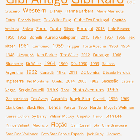
Ed O
Western
Disney
Hanna Barbera
Cruzeiro
Mané Marmota
Tex Willer Blog
Clube Tex Portugal
Épico
Brenda Joyce
Capitão
Zorro
Tonto
Portugal
América
Salvat
Silver
2013
Little Beaver
Bonelli
Aurelio Galleppini
2015
1957
1966
Tex
1950
1952
1967
1961
1959
Ritter
1958
1954
Campeão
Trigger
Forte Apache
1948
Ken Parker
Tex Willer
Durango
Umpa-pá
2012
1968
1964
1960
Déc 1930
1953
Blueberry
Kit Willer
Salinas
1962
Argentina
Canadá
1972
2011
DC Comics
Década Perdida
Inglaterra
2014
Secessão
Kid Montana
Obelix
2003
1982
Estrela
1963
1965
Sergio Bonelli
Photo Aventures
Negra
Thor
Jungle Film
1956
Gasparzinho
Tex Avery
Austrália
Civitelli
1969
Lenda
1955
Clark Kent
Black Rider
Pateta
Narda
Moysés Weltman
Stan Lee
Juarez Odilon
Sy Barry
Wilson McCoy
Capeto
Herói
Ficção
Prince Valiant
Maurício
Gail Russell
Star Cine Bravoure
Star Cine Vaillance
Foto Star Capa e Espada
Jack Kirby
Homem-