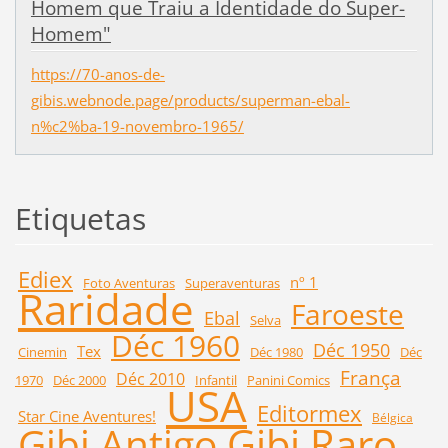
Homem que Traiu a Identidade do Super-
Homem"
https://70-anos-de-
gibis.webnode.page/products/superman-ebal-
n%c2%ba-19-novembro-1965/
Etiquetas
Ediex
nº 1
Foto Aventuras
Superaventuras
Raridade
Faroeste
Ebal
Selva
Déc 1960
Déc 1950
Tex
Cinemin
Déc 1980
Déc
França
Déc 2010
1970
Déc 2000
Infantil
Panini Comics
USA
Editormex
Star Cine Aventures!
Bélgica
Gibi Raro
Gibi Antigo