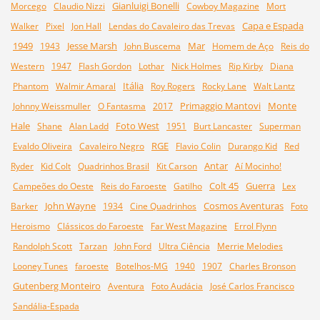
Gianluigi Bonelli
Morcego
Claudio Nizzi
Cowboy Magazine
Mort
Capa e Espada
Walker
Pixel
Jon Hall
Lendas do Cavaleiro das Trevas
1949
Jesse Marsh
Mar
1943
John Buscema
Homem de Aço
Reis do
Western
1947
Flash Gordon
Lothar
Nick Holmes
Rip Kirby
Diana
Itália
Phantom
Walmir Amaral
Roy Rogers
Rocky Lane
Walt Lantz
Primaggio Mantovi
Monte
Johnny Weissmuller
O Fantasma
2017
Hale
Foto West
Shane
Alan Ladd
1951
Burt Lancaster
Superman
RGE
Evaldo Oliveira
Cavaleiro Negro
Flavio Colin
Durango Kid
Red
Antar
Ryder
Kid Colt
Quadrinhos Brasil
Kit Carson
Aí Mocinho!
Colt 45
Guerra
Campeões do Oeste
Reis do Faroeste
Gatilho
Lex
John Wayne
Cosmos Aventuras
Barker
1934
Cine Quadrinhos
Foto
Heroismo
Clássicos do Faroeste
Far West Magazine
Errol Flynn
Randolph Scott
Tarzan
John Ford
Ultra Ciência
Merrie Melodies
Looney Tunes
faroeste
Botelhos-MG
1940
1907
Charles Bronson
Gutenberg Monteiro
Aventura
Foto Audácia
José Carlos Francisco
Sandália-Espada