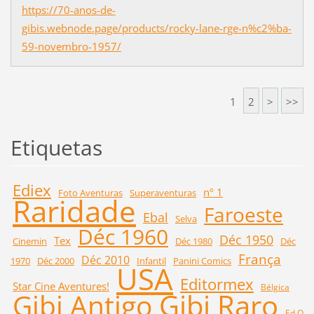
https://70-anos-de-
gibis.webnode.page/products/rocky-lane-rge-n%c2%ba-
59-novembro-1957/
1
2
>
>>
Etiquetas
Ediex
nº 1
Foto Aventuras
Superaventuras
Raridade
Faroeste
Ebal
Selva
Déc 1960
Déc 1950
Tex
Cinemin
Déc 1980
Déc
França
Déc 2010
1970
Déc 2000
Infantil
Panini Comics
USA
Editormex
Star Cine Aventures!
Bélgica
Gibi Raro
Gibi Antigo
Ed O