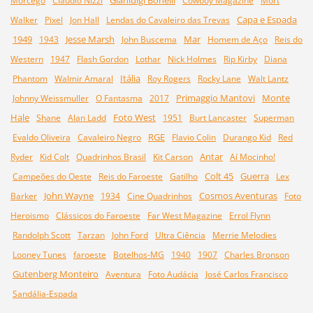
Gianluigi Bonelli
Morcego
Claudio Nizzi
Cowboy Magazine
Mort
Capa e Espada
Walker
Pixel
Jon Hall
Lendas do Cavaleiro das Trevas
1949
Jesse Marsh
Mar
1943
John Buscema
Homem de Aço
Reis do
Western
1947
Flash Gordon
Lothar
Nick Holmes
Rip Kirby
Diana
Itália
Phantom
Walmir Amaral
Roy Rogers
Rocky Lane
Walt Lantz
Primaggio Mantovi
Monte
Johnny Weissmuller
O Fantasma
2017
Hale
Foto West
Shane
Alan Ladd
1951
Burt Lancaster
Superman
RGE
Evaldo Oliveira
Cavaleiro Negro
Flavio Colin
Durango Kid
Red
Antar
Ryder
Kid Colt
Quadrinhos Brasil
Kit Carson
Aí Mocinho!
Colt 45
Guerra
Campeões do Oeste
Reis do Faroeste
Gatilho
Lex
John Wayne
Cosmos Aventuras
Barker
1934
Cine Quadrinhos
Foto
Heroismo
Clássicos do Faroeste
Far West Magazine
Errol Flynn
Randolph Scott
Tarzan
John Ford
Ultra Ciência
Merrie Melodies
Looney Tunes
faroeste
Botelhos-MG
1940
1907
Charles Bronson
Gutenberg Monteiro
Aventura
Foto Audácia
José Carlos Francisco
Sandália-Espada