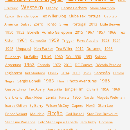
Western
Disney
Hanna Barbera
Cruzeiro
Mané Marmota
Tex Willer Blog
Clube Tex Portugal
Épico
Brenda Joyce
Capitão
Zorro
Tonto
Portugal
América
Salvat
Silver
2013
Little Beaver
Bonelli
Aurelio Galleppini
2015
1957
1966
Tex
1950
1952
1967
1961
1959
Ritter
1958
1954
Campeão
Trigger
Forte Apache
1948
Ken Parker
Tex Willer
Durango
Umpa-pá
2012
1968
1964
1960
Déc 1930
1953
Blueberry
Kit Willer
Salinas
1962
Argentina
Canadá
1972
2011
DC Comics
Década Perdida
Inglaterra
2014
Secessão
Kid Montana
Obelix
2003
1982
Estrela
1963
1965
Sergio Bonelli
Photo Aventures
Negra
Thor
Jungle Film
1956
Gasparzinho
Tex Avery
Austrália
Civitelli
1969
Lenda
1955
Clark Kent
Black Rider
Pateta
Narda
Moysés Weltman
Stan Lee
Juarez Odilon
Sy Barry
Wilson McCoy
Capeto
Herói
Ficção
Prince Valiant
Maurício
Gail Russell
Star Cine Bravoure
Star Cine Vaillance
Foto Star Capa e Espada
Jack Kirby
Homem-