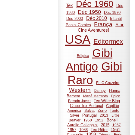
Déc 1960
Tex
Déc
Déc 1950
1980
Déc 1970
Déc 2010
Déc 2000
Infantil
França
Star
Panini Comics
Cine Aventures!
USA
Editormex
Gibi
Bélgica
Gibi
Antigo
Raro
Ed O Cruzeiro
Western
Disney
Hanna
Barbera
Mané Marmota
Épico
Tex Willer Blog
Brenda Joyce
Clube Tex Portugal
Capitão
Zorro
Tonto
América
Salvat
Portugal
Silver
2013
Little
Bonelli
Beaver
1950
1952
Aurelio Galleppini
2015
1967
1961
1957
1966
Tex Ritter
1959
Campeão
Trigger
Forte