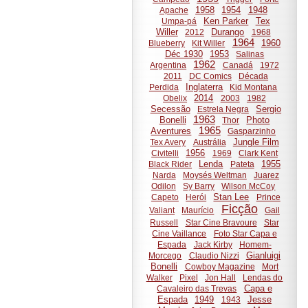
1958
1954
1948
Apache
Ken Parker
Tex
Umpa-pá
Willer
Durango
2012
1968
1964
1960
Blueberry
Kit Willer
Déc 1930
1953
Salinas
1962
Argentina
Canadá
1972
2011
DC Comics
Década
Inglaterra
Perdida
Kid Montana
2014
Obelix
2003
1982
Secessão
Sergio
Estrela Negra
1963
Bonelli
Photo
Thor
1965
Aventures
Gasparzinho
Jungle Film
Tex Avery
Austrália
1956
Civitelli
1969
Clark Kent
Lenda
1955
Black Rider
Pateta
Narda
Moysés Weltman
Juarez
Odilon
Sy Barry
Wilson McCoy
Stan Lee
Capeto
Herói
Prince
Ficção
Valiant
Maurício
Gail
Russell
Star Cine Bravoure
Star
Cine Vaillance
Foto Star Capa e
Espada
Jack Kirby
Homem-
Gianluigi
Morcego
Claudio Nizzi
Bonelli
Cowboy Magazine
Mort
Walker
Pixel
Jon Hall
Lendas do
Capa e
Cavaleiro das Trevas
Espada
1949
Jesse
1943