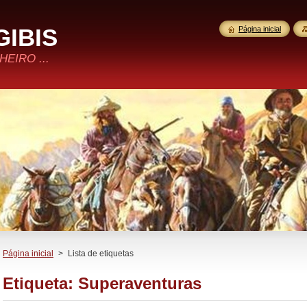
GIBIS
Página inicial
EIRO ...
Página inicial
>
Lista de etiquetas
Etiqueta: Superaventuras