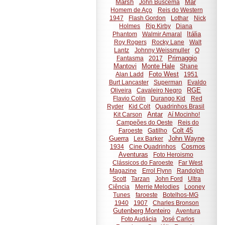
Marsh
Mar
John Buscema
Homem de Aço
Reis do Western
1947
Flash Gordon
Lothar
Nick
Holmes
Rip Kirby
Diana
Itália
Phantom
Walmir Amaral
Roy Rogers
Rocky Lane
Walt
Lantz
Johnny Weissmuller
O
Primaggio
Fantasma
2017
Mantovi
Monte Hale
Shane
Foto West
Alan Ladd
1951
Burt Lancaster
Superman
Evaldo
RGE
Oliveira
Cavaleiro Negro
Flavio Colin
Durango Kid
Red
Ryder
Kid Colt
Quadrinhos Brasil
Antar
Kit Carson
Aí Mocinho!
Campeões do Oeste
Reis do
Colt 45
Faroeste
Gatilho
Guerra
John Wayne
Lex Barker
Cosmos
1934
Cine Quadrinhos
Aventuras
Foto Heroismo
Clássicos do Faroeste
Far West
Magazine
Errol Flynn
Randolph
Scott
Tarzan
John Ford
Ultra
Ciência
Merrie Melodies
Looney
Tunes
faroeste
Botelhos-MG
1940
1907
Charles Bronson
Gutenberg Monteiro
Aventura
Foto Audácia
José Carlos