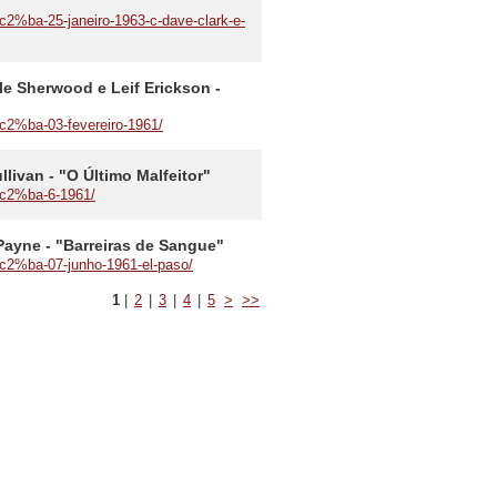
c2%ba-25-janeiro-1963-c-dave-clark-e-
le Sherwood e Leif Erickson -
c2%ba-03-fevereiro-1961/
livan - "O Último Malfeitor"
%c2%ba-6-1961/
Payne - "Barreiras de Sangue"
%c2%ba-07-junho-1961-el-paso/
1
|
2
|
3
|
4
|
5
>
>>