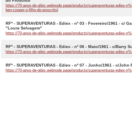
do Proscrito"
https://70-anos-de-gibis.webnode.page/products/superaventuras-ediex-n%
ben-cooper-o-filho-do-proscrito/
RF* - SUPERAVENTURAS - Ediex - nº 03 - Fevereiro/1961 - c/ Ga
"Loura Selvagem"
https://70-anos-de-gibis.webnode.page/products/superaventuras-ediex-n%
RF* - SUPERAVENTURAS - Ediex - nº 06 - Maio/1961 - c/Barry Sul
https://70-anos-de-gibis.webnode.page/products/superaventuras-ediex-n
RF* - SUPERAVENTURAS - Ediex - nº 07 - Junho/1961 - c/John 
https://70-anos-de-gibis.webnode.page/products/superaventuras-ediex-n