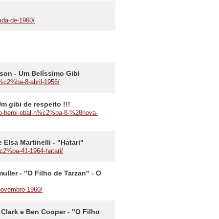
cada-de-1960/
arson - Um Belíssimo Gibi
n%c2%ba-8-abril-1956/
m gibi de respeito !!!
bi-o-heroi-ebal-n%c2%ba-8-%28nova-
lsa Martinelli - "Hatari"
%c2%ba-41-1964-hatari/
ller - "O Filho de Tarzan" - O
novembro-1960/
 Clark e Ben Cooper - "O Filho