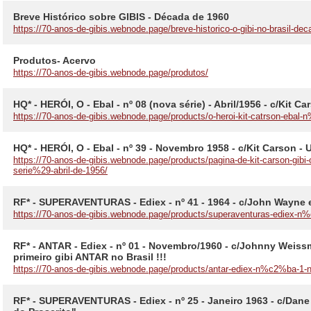
Breve Histórico sobre GIBIS - Década de 1960
https://70-anos-de-gibis.webnode.page/breve-historico-o-gibi-no-brasil-de
Produtos- Acervo
https://70-anos-de-gibis.webnode.page/produtos/
HQ* - HERÓI, O - Ebal - nº 08 (nova série) - Abril/1956 - c/Kit C
https://70-anos-de-gibis.webnode.page/products/o-heroi-kit-catrson-ebal-
HQ* - HERÓI, O - Ebal - nº 39 - Novembro 1958 - c/Kit Carson - U
https://70-anos-de-gibis.webnode.page/products/pagina-de-kit-carson-gi
serie%29-abril-de-1956/
RF* - SUPERAVENTURAS - Ediex - nº 41 - 1964 - c/John Wayne e E
https://70-anos-de-gibis.webnode.page/products/superaventuras-ediex-n
RF* - ANTAR - Ediex - nº 01 - Novembro/1960 - c/Johnny Weissmu
primeiro gibi ANTAR no Brasil !!!
https://70-anos-de-gibis.webnode.page/products/antar-ediex-n%c2%ba-1-
RF* - SUPERAVENTURAS - Ediex - nº 25 - Janeiro 1963 - c/Dane