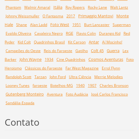
Itália
Phantom
Walmir Amaral
Roy Rogers
Rocky Lane
Walt Lantz
Primaggio Mantovi
Monte
Johnny Weissmuller
O Fantasma
2017
Hale
Foto West
Shane
Alan Ladd
1951
Burt Lancaster
Superman
RGE
Evaldo Oliveira
Cavaleiro Negro
Flavio Colin
Durango Kid
Red
Antar
Ryder
Kid Colt
Quadrinhos Brasil
Kit Carson
Aí Mocinho!
Colt 45
Guerra
Campeões do Oeste
Reis do Faroeste
Gatilho
Lex
John Wayne
Cosmos Aventuras
Barker
1934
Cine Quadrinhos
Foto
Heroismo
Clássicos do Faroeste
Far West Magazine
Errol Flynn
Randolph Scott
Tarzan
John Ford
Ultra Ciência
Merrie Melodies
Looney Tunes
faroeste
Botelhos-MG
1940
1907
Charles Bronson
Gutenberg Monteiro
Aventura
Foto Audácia
José Carlos Francisco
Sandália-Espada
Contato