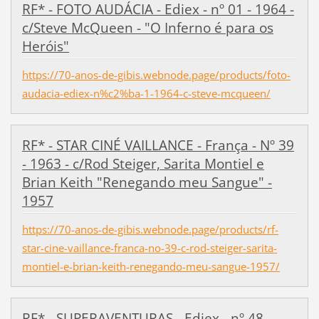
RF* - FOTO AUDÁCIA - Ediex - nº 01 - 1964 -
c/Steve McQueen - "O Inferno é para os
Heróis"
https://70-anos-de-gibis.webnode.page/products/foto-
audacia-ediex-n%c2%ba-1-1964-c-steve-mcqueen/
RF* - STAR CINÉ VAILLANCE - França - Nº 39
- 1963 - c/Rod Steiger, Sarita Montiel e
Brian Keith "Renegando meu Sangue" -
1957
https://70-anos-de-gibis.webnode.page/products/rf-
star-cine-vaillance-franca-no-39-c-rod-steiger-sarita-
montiel-e-brian-keith-renegando-meu-sangue-1957/
RF* - SUPERAVENTURAS - Ediex - nº 48 -