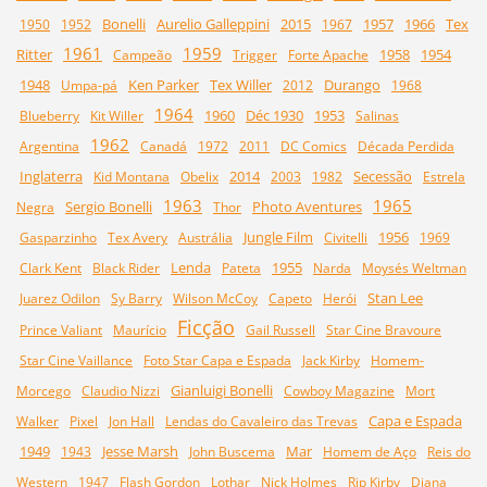
Bonelli
Aurelio Galleppini
2015
1957
1966
Tex
1950
1952
1967
1961
1959
Ritter
1958
1954
Campeão
Trigger
Forte Apache
1948
Ken Parker
Tex Willer
Durango
Umpa-pá
2012
1968
1964
1960
Déc 1930
1953
Blueberry
Kit Willer
Salinas
1962
Argentina
Canadá
1972
2011
DC Comics
Década Perdida
Inglaterra
2014
Secessão
Kid Montana
Obelix
2003
1982
Estrela
1963
1965
Sergio Bonelli
Photo Aventures
Negra
Thor
Jungle Film
1956
Gasparzinho
Tex Avery
Austrália
Civitelli
1969
Lenda
1955
Clark Kent
Black Rider
Pateta
Narda
Moysés Weltman
Stan Lee
Juarez Odilon
Sy Barry
Wilson McCoy
Capeto
Herói
Ficção
Prince Valiant
Maurício
Gail Russell
Star Cine Bravoure
Star Cine Vaillance
Foto Star Capa e Espada
Jack Kirby
Homem-
Gianluigi Bonelli
Morcego
Claudio Nizzi
Cowboy Magazine
Mort
Capa e Espada
Walker
Pixel
Jon Hall
Lendas do Cavaleiro das Trevas
1949
Jesse Marsh
Mar
1943
John Buscema
Homem de Aço
Reis do
Western
1947
Flash Gordon
Lothar
Nick Holmes
Rip Kirby
Diana