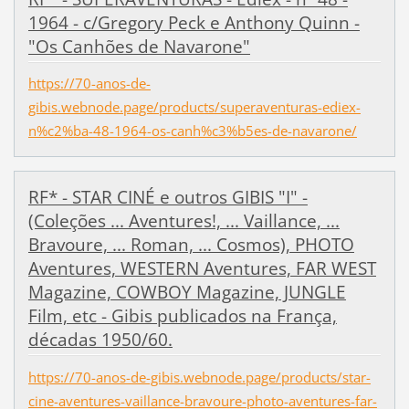
1964 - c/Gregory Peck e Anthony Quinn -
"Os Canhões de Navarone"
https://70-anos-de-
gibis.webnode.page/products/superaventuras-ediex-
n%c2%ba-48-1964-os-canh%c3%b5es-de-navarone/
RF* - STAR CINÉ e outros GIBIS "I" -
(Coleções ... Aventures!, ... Vaillance, ...
Bravoure, ... Roman, ... Cosmos), PHOTO
Aventures, WESTERN Aventures, FAR WEST
Magazine, COWBOY Magazine, JUNGLE
Film, etc - Gibis publicados na França,
décadas 1950/60.
https://70-anos-de-gibis.webnode.page/products/star-
cine-aventures-vaillance-bravoure-photo-aventures-far-