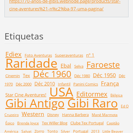
https://70-anos-de-gibis.webnode.page/products/star-
cine-aventures%21-n%c2%ba-97-uma-pagina/
Etiquetas
Ediex
nº 1
Foto Aventuras
Superaventuras
Raridade
Faroeste
Ebal
Selva
Déc 1960
Déc 1950
Tex
Cinemin
Déc 1980
Déc
França
Déc 2010
1970
Déc 2000
Infantil
Panini Comics
USA
Editormex
Star Cine Aventures!
Bélgica
Gibi Raro
Gibi Antigo
Ed O
Western
Disney
Hanna Barbera
Cruzeiro
Mané Marmota
Tex Willer Blog
Clube Tex Portugal
Épico
Brenda Joyce
Capitão
Zorro
Tonto
Portugal
América
Salvat
Silver
2013
Little Beaver