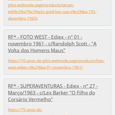
gibis.webnode.page/products/tarzan-
edi%c3%a7%c3%a3o-gold-key-usa-n%c2%ba-155-
dezembro-1965/
RF* - FOTO WEST - Ediex - nº 01 -
novembro 1961 - c/Randolph Scott - "A
Volta dos Homens Maus"
https://70-anos-de-gibis.webnode.page/products/foto-
west-ediex-n%c2%ba-01-novembro-1961/
RF* - SUPERAVENTURAS - Ediex - nº 27 -
Março/1963 - c/Lex Barker "O Filho do
Corsário Vermelho"
https://70-anos-de-