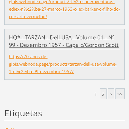
gibis.webnode.page/products/rf%2a-superaventuras-
ediex-n%c2%ba-27-marco-1963-c-lex-barker-o-filho-do-
corsario-vermelho/
HQ* - TARZAN - Dell USA - Volume 01 - Nº
99 - Dezembro 1957 - Capa c/Gordon Scott
https://70-anos-de-
gibis.webnode.page/products/tarzan-dell-usa-volume-
1-n%c2%ba-99-dezembro-1957/
1
2
>
>>
Etiquetas