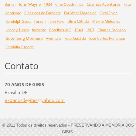
John Wayne
Cosmos Aventuras
Barker
1934
Cine Quadrinhos
Foto
Heroismo
Clássicos do Faroeste
Far West Magazine
Errol Flynn
Randolph Scott
Tarzan
John Ford
Ultra Ciência
Merrie Melodies
Looney Tunes
faroeste
Botelhos-MG
1940
1907
Charles Bronson
Gutenberg Monteiro
Aventura
Foto Audácia
José Carlos Francisco
Sandália-Espada
Contato
70 ANOS DE GIBIS
Brasília-DF
e70anosd
egibis@y
ahoo.com
© 2012 Todos os direitos reservados - PRESERVANDO A MEMÓRIA DOS
GIBIS.