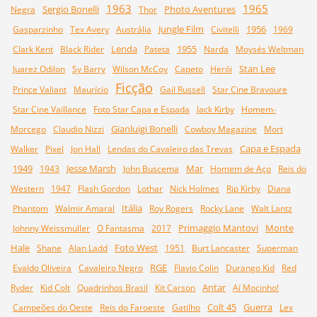
1963
1965
Sergio Bonelli
Photo Aventures
Negra
Thor
Jungle Film
1956
Gasparzinho
Tex Avery
Austrália
Civitelli
1969
Lenda
1955
Clark Kent
Black Rider
Pateta
Narda
Moysés Weltman
Stan Lee
Juarez Odilon
Sy Barry
Wilson McCoy
Capeto
Herói
Ficção
Prince Valiant
Maurício
Gail Russell
Star Cine Bravoure
Star Cine Vaillance
Foto Star Capa e Espada
Jack Kirby
Homem-
Gianluigi Bonelli
Morcego
Claudio Nizzi
Cowboy Magazine
Mort
Capa e Espada
Walker
Pixel
Jon Hall
Lendas do Cavaleiro das Trevas
1949
Jesse Marsh
Mar
1943
John Buscema
Homem de Aço
Reis do
Western
1947
Flash Gordon
Lothar
Nick Holmes
Rip Kirby
Diana
Itália
Phantom
Walmir Amaral
Roy Rogers
Rocky Lane
Walt Lantz
Primaggio Mantovi
Monte
Johnny Weissmuller
O Fantasma
2017
Hale
Foto West
Shane
Alan Ladd
1951
Burt Lancaster
Superman
RGE
Evaldo Oliveira
Cavaleiro Negro
Flavio Colin
Durango Kid
Red
Antar
Ryder
Kid Colt
Quadrinhos Brasil
Kit Carson
Aí Mocinho!
Colt 45
Guerra
Campeões do Oeste
Reis do Faroeste
Gatilho
Lex