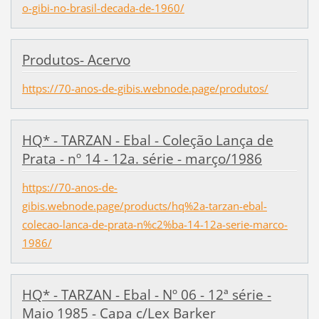
o-gibi-no-brasil-decada-de-1960/
Produtos- Acervo
https://70-anos-de-gibis.webnode.page/produtos/
HQ* - TARZAN - Ebal - Coleção Lança de
Prata - nº 14 - 12a. série - março/1986
https://70-anos-de-
gibis.webnode.page/products/hq%2a-tarzan-ebal-
colecao-lanca-de-prata-n%c2%ba-14-12a-serie-marco-
1986/
HQ* - TARZAN - Ebal - Nº 06 - 12ª série -
Maio 1985 - Capa c/Lex Barker