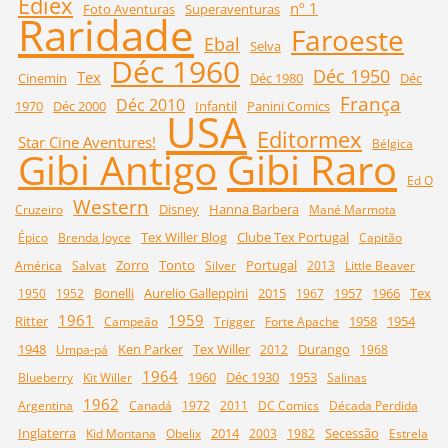
Ediex
nº 1
Foto Aventuras
Superaventuras
Raridade
Faroeste
Ebal
Selva
Déc 1960
Déc 1950
Tex
Cinemin
Déc 1980
Déc
França
Déc 2010
1970
Déc 2000
Infantil
Panini Comics
USA
Editormex
Star Cine Aventures!
Bélgica
Gibi Raro
Gibi Antigo
Ed O
Western
Disney
Hanna Barbera
Cruzeiro
Mané Marmota
Tex Willer Blog
Clube Tex Portugal
Épico
Brenda Joyce
Capitão
Zorro
Tonto
Portugal
América
Salvat
Silver
2013
Little Beaver
Bonelli
Aurelio Galleppini
2015
1957
1966
Tex
1950
1952
1967
1961
1959
Ritter
1958
1954
Campeão
Trigger
Forte Apache
1948
Ken Parker
Tex Willer
Durango
Umpa-pá
2012
1968
1964
1960
Déc 1930
1953
Blueberry
Kit Willer
Salinas
1962
Argentina
Canadá
1972
2011
DC Comics
Década Perdida
Inglaterra
2014
Secessão
Kid Montana
Obelix
2003
1982
Estrela