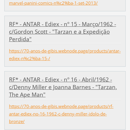
marvel-panini-comics-n%c2%ba-1-set-2013/
RF* - ANTAR - Ediex - nº 15 - Março/1962 -
c/Gordon Scott - "Tarzan e a Expedição
Perdida"
https://70-anos-de-gibis.webnode.page/products/antar-
ediex-n%c2%ba-15-/
RF* - ANTAR - Ediex - nº 16 - Abril/1962 -
c/Denny Miller e Joanna Barnes - "Tarzan,
The Ape Man"
https://70-anos-de-gibis.webnode.page/products/rf-
antar-ediex-no-16-1962-c-denny-miller-idolo-de-
bronze/