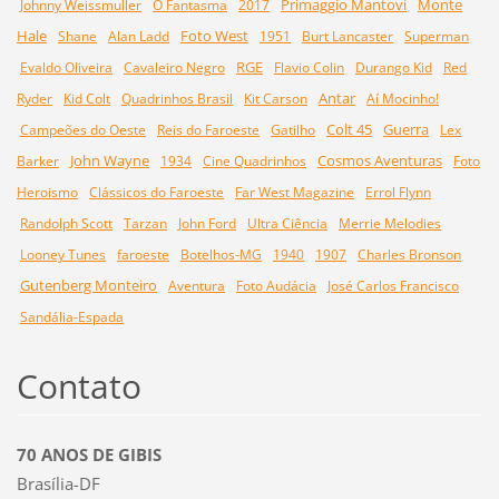
Primaggio Mantovi
Monte
Johnny Weissmuller
O Fantasma
2017
Hale
Foto West
Shane
Alan Ladd
1951
Burt Lancaster
Superman
RGE
Evaldo Oliveira
Cavaleiro Negro
Flavio Colin
Durango Kid
Red
Antar
Ryder
Kid Colt
Quadrinhos Brasil
Kit Carson
Aí Mocinho!
Colt 45
Guerra
Campeões do Oeste
Reis do Faroeste
Gatilho
Lex
John Wayne
Cosmos Aventuras
Barker
1934
Cine Quadrinhos
Foto
Heroismo
Clássicos do Faroeste
Far West Magazine
Errol Flynn
Randolph Scott
Tarzan
John Ford
Ultra Ciência
Merrie Melodies
Looney Tunes
faroeste
Botelhos-MG
1940
1907
Charles Bronson
Gutenberg Monteiro
Aventura
Foto Audácia
José Carlos Francisco
Sandália-Espada
Contato
70 ANOS DE GIBIS
Brasília-DF