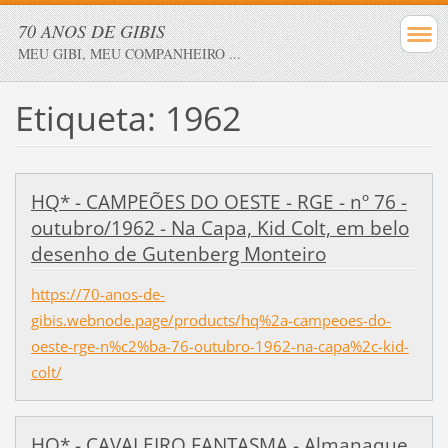
70 ANOS DE GIBIS
MEU GIBI, MEU COMPANHEIRO ...
Etiqueta: 1962
HQ* - CAMPEÕES DO OESTE - RGE - nº 76 -
outubro/1962 - Na Capa, Kid Colt, em belo
desenho de Gutenberg Monteiro
https://70-anos-de-
gibis.webnode.page/products/hq%2a-campeoes-do-
oeste-rge-n%c2%ba-76-outubro-1962-na-capa%2c-kid-
colt/
HQ* - CAVALEIRO FANTASMA - Almanaque