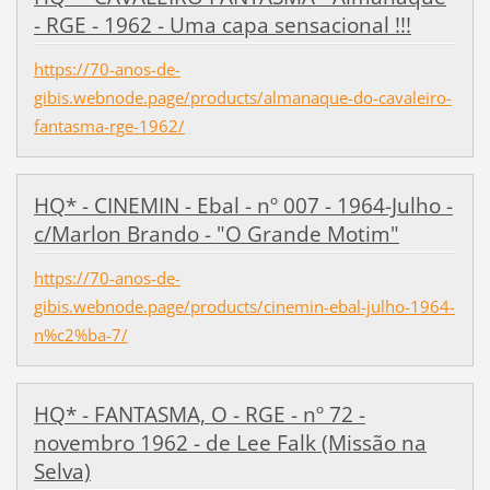
- RGE - 1962 - Uma capa sensacional !!!
https://70-anos-de-
gibis.webnode.page/products/almanaque-do-cavaleiro-
fantasma-rge-1962/
HQ* - CINEMIN - Ebal - nº 007 - 1964-Julho -
c/Marlon Brando - "O Grande Motim"
https://70-anos-de-
gibis.webnode.page/products/cinemin-ebal-julho-1964-
n%c2%ba-7/
HQ* - FANTASMA, O - RGE - nº 72 -
novembro 1962 - de Lee Falk (Missão na
Selva)