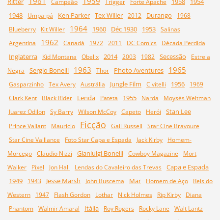
1961
1959
Ritter
1958
1954
Campeão
Trigger
Forte Apache
1948
Ken Parker
Tex Willer
Durango
Umpa-pá
2012
1968
1964
1960
Déc 1930
1953
Blueberry
Kit Willer
Salinas
1962
Argentina
Canadá
1972
2011
DC Comics
Década Perdida
Inglaterra
2014
Secessão
Kid Montana
Obelix
2003
1982
Estrela
1963
1965
Sergio Bonelli
Photo Aventures
Negra
Thor
Jungle Film
1956
Gasparzinho
Tex Avery
Austrália
Civitelli
1969
Lenda
1955
Clark Kent
Black Rider
Pateta
Narda
Moysés Weltman
Stan Lee
Juarez Odilon
Sy Barry
Wilson McCoy
Capeto
Herói
Ficção
Prince Valiant
Maurício
Gail Russell
Star Cine Bravoure
Star Cine Vaillance
Foto Star Capa e Espada
Jack Kirby
Homem-
Gianluigi Bonelli
Morcego
Claudio Nizzi
Cowboy Magazine
Mort
Capa e Espada
Walker
Pixel
Jon Hall
Lendas do Cavaleiro das Trevas
1949
Jesse Marsh
Mar
1943
John Buscema
Homem de Aço
Reis do
Western
1947
Flash Gordon
Lothar
Nick Holmes
Rip Kirby
Diana
Itália
Phantom
Walmir Amaral
Roy Rogers
Rocky Lane
Walt Lantz