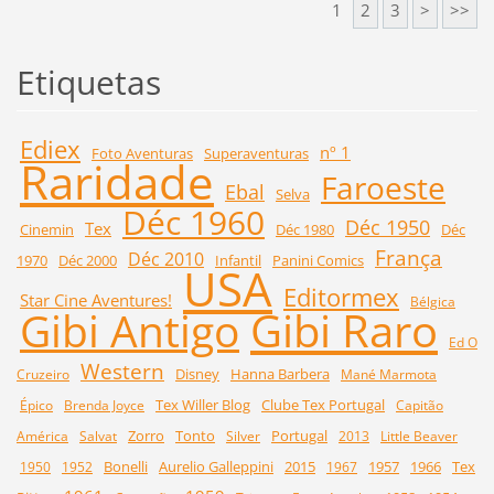
1
2
3
>
>>
Etiquetas
Ediex
nº 1
Foto Aventuras
Superaventuras
Raridade
Faroeste
Ebal
Selva
Déc 1960
Déc 1950
Tex
Cinemin
Déc 1980
Déc
França
Déc 2010
1970
Déc 2000
Infantil
Panini Comics
USA
Editormex
Star Cine Aventures!
Bélgica
Gibi Raro
Gibi Antigo
Ed O
Western
Disney
Hanna Barbera
Cruzeiro
Mané Marmota
Tex Willer Blog
Clube Tex Portugal
Épico
Brenda Joyce
Capitão
Zorro
Tonto
Portugal
América
Salvat
Silver
2013
Little Beaver
Bonelli
Aurelio Galleppini
2015
1957
1966
Tex
1950
1952
1967