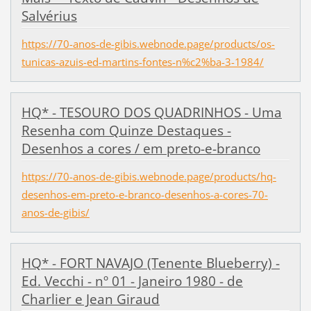
Salvérius
https://70-anos-de-gibis.webnode.page/products/os-
tunicas-azuis-ed-martins-fontes-n%c2%ba-3-1984/
HQ* - TESOURO DOS QUADRINHOS - Uma
Resenha com Quinze Destaques -
Desenhos a cores / em preto-e-branco
https://70-anos-de-gibis.webnode.page/products/hq-
desenhos-em-preto-e-branco-desenhos-a-cores-70-
anos-de-gibis/
HQ* - FORT NAVAJO (Tenente Blueberry) -
Ed. Vecchi - nº 01 - Janeiro 1980 - de
Charlier e Jean Giraud