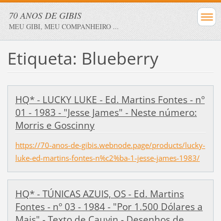
70 ANOS DE GIBIS
MEU GIBI, MEU COMPANHEIRO ...
Etiqueta: Blueberry
HQ* - LUCKY LUKE - Ed. Martins Fontes - nº
01 - 1983 - "Jesse James" - Neste número:
Morris e Goscinny
https://70-anos-de-gibis.webnode.page/products/lucky-
luke-ed-martins-fontes-n%c2%ba-1-jesse-james-1983/
HQ* - TÚNICAS AZUIS, OS - Ed. Martins
Fontes - nº 03 - 1984 - "Por 1.500 Dólares a
Mais" - Texto de Cauvin - Desenhos de