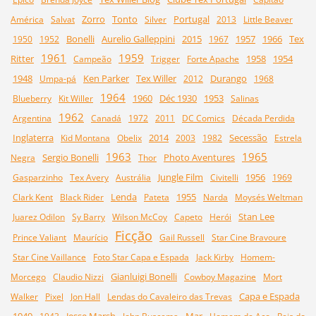
Zorro
Tonto
Portugal
América
Salvat
Silver
2013
Little Beaver
Bonelli
Aurelio Galleppini
2015
1957
1966
Tex
1950
1952
1967
1961
1959
Ritter
1958
1954
Campeão
Trigger
Forte Apache
1948
Ken Parker
Tex Willer
Durango
Umpa-pá
2012
1968
1964
1960
Déc 1930
1953
Blueberry
Kit Willer
Salinas
1962
Argentina
Canadá
1972
2011
DC Comics
Década Perdida
Inglaterra
2014
Secessão
Kid Montana
Obelix
2003
1982
Estrela
1963
1965
Sergio Bonelli
Photo Aventures
Negra
Thor
Jungle Film
1956
Gasparzinho
Tex Avery
Austrália
Civitelli
1969
Lenda
1955
Clark Kent
Black Rider
Pateta
Narda
Moysés Weltman
Stan Lee
Juarez Odilon
Sy Barry
Wilson McCoy
Capeto
Herói
Ficção
Prince Valiant
Maurício
Gail Russell
Star Cine Bravoure
Star Cine Vaillance
Foto Star Capa e Espada
Jack Kirby
Homem-
Gianluigi Bonelli
Morcego
Claudio Nizzi
Cowboy Magazine
Mort
Capa e Espada
Walker
Pixel
Jon Hall
Lendas do Cavaleiro das Trevas
1949
Jesse Marsh
Mar