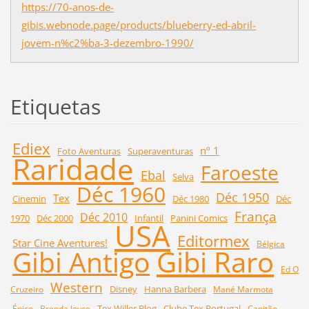
https://70-anos-de-
gibis.webnode.page/products/blueberry-ed-abril-
jovem-n%c2%ba-3-dezembro-1990/
Etiquetas
Ediex
nº 1
Foto Aventuras
Superaventuras
Raridade
Faroeste
Ebal
Selva
Déc 1960
Déc 1950
Tex
Cinemin
Déc 1980
Déc
França
Déc 2010
1970
Déc 2000
Infantil
Panini Comics
USA
Editormex
Star Cine Aventures!
Bélgica
Gibi Raro
Gibi Antigo
Ed O
Western
Disney
Hanna Barbera
Cruzeiro
Mané Marmota
Tex Willer Blog
Clube Tex Portugal
Épico
Brenda Joyce
Capitão