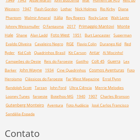
1943
John Buscema
Homem de Aço
Reis do
Western
1947
Flash Gordon
Lothar
Nick Holmes
Rip Kirby
Diana
Itália
Phantom
Walmir Amaral
Roy Rogers
Rocky Lane
Walt Lantz
Primaggio Mantovi
Monte
Johnny Weissmuller
O Fantasma
2017
Hale
Foto West
Shane
Alan Ladd
1951
Burt Lancaster
Superman
RGE
Evaldo Oliveira
Cavaleiro Negro
Flavio Colin
Durango Kid
Red
Antar
Ryder
Kid Colt
Quadrinhos Brasil
Kit Carson
Aí Mocinho!
Colt 45
Guerra
Campeões do Oeste
Reis do Faroeste
Gatilho
Lex
John Wayne
Cosmos Aventuras
Barker
1934
Cine Quadrinhos
Foto
Heroismo
Clássicos do Faroeste
Far West Magazine
Errol Flynn
Randolph Scott
Tarzan
John Ford
Ultra Ciência
Merrie Melodies
Looney Tunes
faroeste
Botelhos-MG
1940
1907
Charles Bronson
Gutenberg Monteiro
Aventura
Foto Audácia
José Carlos Francisco
Sandália-Espada
Contato