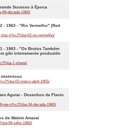
 Grande Sucesso à Época
a-89-decada-1960/
 - 1963 - "Rio Vermelho" (Red
s-traz-n%c2%ba-02-rio-vermelho/
1 - 1963 - "Os Brutos Também
um gibi inteiramente produzido
n%c2%ba-1-shane/
 misterioso
n%c2%ba-02-marco-abril-1955/
varo Aguiar - Desenhos de Flavio
%29-rge-n%c2%ba-34-decada-1960/
os de Walmir Amaral
2%ba-95-julho-1960/