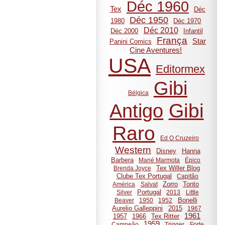
Déc 1960
Tex
Déc
Déc 1950
1980
Déc 1970
Déc 2010
Déc 2000
Infantil
França
Star
Panini Comics
Cine Aventures!
USA
Editormex
Gibi
Bélgica
Gibi
Antigo
Raro
Ed O Cruzeiro
Western
Disney
Hanna
Barbera
Mané Marmota
Épico
Tex Willer Blog
Brenda Joyce
Clube Tex Portugal
Capitão
Zorro
Tonto
América
Salvat
Portugal
Silver
2013
Little
Bonelli
Beaver
1950
1952
Aurelio Galleppini
2015
1967
1961
1957
1966
Tex Ritter
1959
Campeão
Trigger
Forte