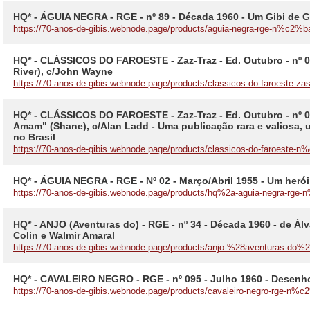
HQ* - ÁGUIA NEGRA - RGE - nº 89 - Década 1960 - Um Gibi de
https://70-anos-de-gibis.webnode.page/products/aguia-negra-rge-n%c2%b
HQ* - CLÁSSICOS DO FAROESTE - Zaz-Traz - Ed. Outubro - nº 02
River), c/John Wayne
https://70-anos-de-gibis.webnode.page/products/classicos-do-faroeste-za
HQ* - CLÁSSICOS DO FAROESTE - Zaz-Traz - Ed. Outubro - nº 0
Amam" (Shane), c/Alan Ladd - Uma publicação rara e valiosa, 
no Brasil
https://70-anos-de-gibis.webnode.page/products/classicos-do-faroeste-
HQ* - ÁGUIA NEGRA - RGE - Nº 02 - Março/Abril 1955 - Um herói
https://70-anos-de-gibis.webnode.page/products/hq%2a-aguia-negra-rge-
HQ* - ANJO (Aventuras do) - RGE - nº 34 - Década 1960 - de Ál
Colin e Walmir Amaral
https://70-anos-de-gibis.webnode.page/products/anjo-%28aventuras-do
HQ* - CAVALEIRO NEGRO - RGE - nº 095 - Julho 1960 - Desenh
https://70-anos-de-gibis.webnode.page/products/cavaleiro-negro-rge-n%c