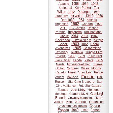
1958
1954
1948
Apache
Ken Parker
Tex
Umpa-pá
Willer
Durango
2012
1968
1964
1960
Blueberry
Kit Willer
Déc 1930
1953
Salinas
1962
Argentina
Canadá
1972
2011
DC Comics
Década
Inglaterra
Perdida
Kid Montana
2014
Obelix
2003
1982
Secessão
Sergio
Estrela Negra
1963
Bonelli
Photo
Thor
1965
Aventures
Gasparzinho
Jungle Film
Tex Avery
Austrália
1956
Civitelli
1969
Clark Kent
Lenda
1955
Black Rider
Pateta
Narda
Moysés Weltman
Juarez
Odilon
Sy Barry
Wilson McCoy
Stan Lee
Capeto
Herói
Prince
Ficção
Valiant
Maurício
Gail
Russell
Star Cine Bravoure
Star
Cine Vaillance
Foto Star Capa e
Espada
Jack Kirby
Homem-
Gianluigi
Morcego
Claudio Nizzi
Bonelli
Cowboy Magazine
Mort
Walker
Pixel
Jon Hall
Lendas do
Capa e
Cavaleiro das Trevas
Espada
1949
Jesse
1943