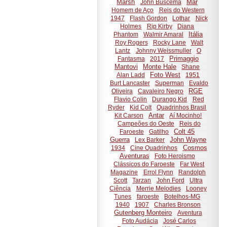
Marsh
Mar
John Buscema
Homem de Aço
Reis do Western
1947
Flash Gordon
Lothar
Nick
Holmes
Rip Kirby
Diana
Itália
Phantom
Walmir Amaral
Roy Rogers
Rocky Lane
Walt
Lantz
Johnny Weissmuller
O
Primaggio
Fantasma
2017
Mantovi
Monte Hale
Shane
Foto West
Alan Ladd
1951
Burt Lancaster
Superman
Evaldo
RGE
Oliveira
Cavaleiro Negro
Flavio Colin
Durango Kid
Red
Ryder
Kid Colt
Quadrinhos Brasil
Antar
Kit Carson
Aí Mocinho!
Campeões do Oeste
Reis do
Colt 45
Faroeste
Gatilho
Guerra
John Wayne
Lex Barker
Cosmos
1934
Cine Quadrinhos
Aventuras
Foto Heroismo
Clássicos do Faroeste
Far West
Magazine
Errol Flynn
Randolph
Scott
Tarzan
John Ford
Ultra
Ciência
Merrie Melodies
Looney
Tunes
faroeste
Botelhos-MG
1940
1907
Charles Bronson
Gutenberg Monteiro
Aventura
Foto Audácia
José Carlos