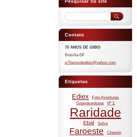
Pesquisar no site
Contato
70 ANOS DE GIBIS
Brasília-DF
e70anosd
egibis@y
ahoo.com
Etiquetas
Ediex
Foto Aventuras
nº 1
Superaventuras
Raridade
Ebal
Selva
Faroeste
Cinemin