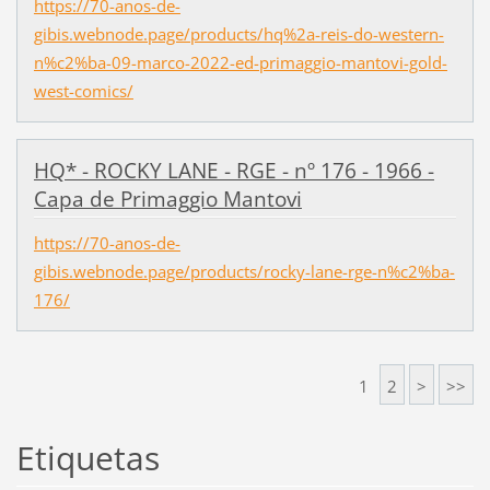
https://70-anos-de-
gibis.webnode.page/products/hq%2a-reis-do-western-
n%c2%ba-09-marco-2022-ed-primaggio-mantovi-gold-
west-comics/
HQ* - ROCKY LANE - RGE - nº 176 - 1966 -
Capa de Primaggio Mantovi
https://70-anos-de-
gibis.webnode.page/products/rocky-lane-rge-n%c2%ba-
176/
1
2
>
>>
Etiquetas