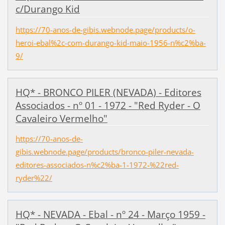
c/Durango Kid
https://70-anos-de-gibis.webnode.page/products/o-
heroi-ebal%2c-com-durango-kid-maio-1956-n%c2%ba-
9/
HQ* - BRONCO PILER (NEVADA) - Editores
Associados - nº 01 - 1972 - "Red Ryder - O
Cavaleiro Vermelho"
https://70-anos-de-
gibis.webnode.page/products/bronco-piler-nevada-
editores-associados-n%c2%ba-1-1972-%22red-
ryder%22/
HQ* - NEVADA - Ebal - nº 24 - Março 1959 -