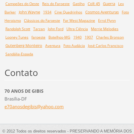
Colt 45
Guerra
Campeões do Oeste
Reis do Faroeste
Gatilho
Lex
John Wayne
Cosmos Aventuras
Barker
1934
Cine Quadrinhos
Foto
Heroismo
Clássicos do Faroeste
Far West Magazine
Errol Flynn
Randolph Scott
Tarzan
John Ford
Ultra Ciência
Merrie Melodies
Looney Tunes
faroeste
Botelhos-MG
1940
1907
Charles Bronson
Gutenberg Monteiro
Aventura
Foto Audácia
José Carlos Francisco
Sandália-Espada
Contato
70 ANOS DE GIBIS
Brasília-DF
e70anosd
egibis@y
ahoo.com
© 2012 Todos os direitos reservados - PRESERVANDO A MEMÓRIA DOS