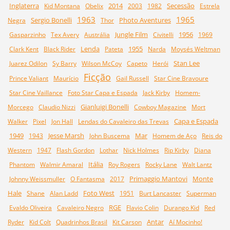
Inglaterra
2014
Secessão
Kid Montana
Obelix
2003
1982
Estrela
1963
1965
Sergio Bonelli
Photo Aventures
Negra
Thor
Jungle Film
1956
Gasparzinho
Tex Avery
Austrália
Civitelli
1969
Lenda
1955
Clark Kent
Black Rider
Pateta
Narda
Moysés Weltman
Stan Lee
Juarez Odilon
Sy Barry
Wilson McCoy
Capeto
Herói
Ficção
Prince Valiant
Maurício
Gail Russell
Star Cine Bravoure
Star Cine Vaillance
Foto Star Capa e Espada
Jack Kirby
Homem-
Gianluigi Bonelli
Morcego
Claudio Nizzi
Cowboy Magazine
Mort
Capa e Espada
Walker
Pixel
Jon Hall
Lendas do Cavaleiro das Trevas
1949
Jesse Marsh
Mar
1943
John Buscema
Homem de Aço
Reis do
Western
1947
Flash Gordon
Lothar
Nick Holmes
Rip Kirby
Diana
Itália
Phantom
Walmir Amaral
Roy Rogers
Rocky Lane
Walt Lantz
Primaggio Mantovi
Monte
Johnny Weissmuller
O Fantasma
2017
Hale
Foto West
Shane
Alan Ladd
1951
Burt Lancaster
Superman
RGE
Evaldo Oliveira
Cavaleiro Negro
Flavio Colin
Durango Kid
Red
Antar
Ryder
Kid Colt
Quadrinhos Brasil
Kit Carson
Aí Mocinho!