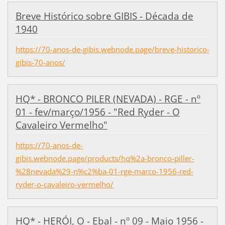
Breve Histórico sobre GIBIS - Década de
1940
https://70-anos-de-gibis.webnode.page/breve-historico-
gibis-70-anos/
HQ* - BRONCO PILER (NEVADA) - RGE - nº
01 - fev/março/1956 - "Red Ryder - O
Cavaleiro Vermelho"
https://70-anos-de-
gibis.webnode.page/products/hq%2a-bronco-piller-
%28nevada%29-n%c2%ba-01-rge-marco-1956-red-
ryder-o-cavaleiro-vermelho/
HQ* - HERÓI, O - Ebal - nº 09 - Maio 1956 -