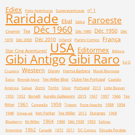
Ediex
nº 1
Foto Aventuras
Superaventuras
Raridade
Faroeste
Ebal
Selva
Déc 1960
Déc 1950
Tex
Cinemin
Déc 1980
Déc
França
Déc 2010
1970
Déc 2000
Infantil
Panini Comics
USA
Editormex
Star Cine Aventures!
Bélgica
Gibi Raro
Gibi Antigo
Ed O
Western
Disney
Hanna Barbera
Cruzeiro
Mané Marmota
Tex Willer Blog
Clube Tex Portugal
Épico
Brenda Joyce
Capitão
Zorro
Tonto
Portugal
América
Salvat
Silver
2013
Little Beaver
Bonelli
Aurelio Galleppini
2015
1957
1966
Tex
1950
1952
1967
1961
1959
Ritter
1958
1954
Campeão
Trigger
Forte Apache
1948
Ken Parker
Tex Willer
Durango
Umpa-pá
2012
1968
1964
1960
Déc 1930
1953
Blueberry
Kit Willer
Salinas
1962
Argentina
Canadá
1972
2011
DC Comics
Década Perdida