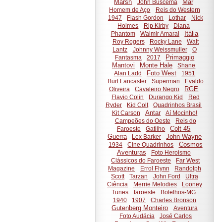
Marsh
Mar
John Buscema
Homem de Aço
Reis do Western
1947
Flash Gordon
Lothar
Nick
Holmes
Rip Kirby
Diana
Itália
Phantom
Walmir Amaral
Roy Rogers
Rocky Lane
Walt
Lantz
Johnny Weissmuller
O
Primaggio
Fantasma
2017
Mantovi
Monte Hale
Shane
Foto West
Alan Ladd
1951
Burt Lancaster
Superman
Evaldo
RGE
Oliveira
Cavaleiro Negro
Flavio Colin
Durango Kid
Red
Ryder
Kid Colt
Quadrinhos Brasil
Antar
Kit Carson
Aí Mocinho!
Campeões do Oeste
Reis do
Colt 45
Faroeste
Gatilho
Guerra
John Wayne
Lex Barker
Cosmos
1934
Cine Quadrinhos
Aventuras
Foto Heroismo
Clássicos do Faroeste
Far West
Magazine
Errol Flynn
Randolph
Scott
Tarzan
John Ford
Ultra
Ciência
Merrie Melodies
Looney
Tunes
faroeste
Botelhos-MG
1940
1907
Charles Bronson
Gutenberg Monteiro
Aventura
Foto Audácia
José Carlos