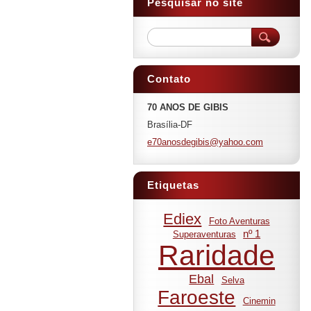
Pesquisar no site
Contato
70 ANOS DE GIBIS
Brasília-DF
e70anosd
egibis@y
ahoo.com
Etiquetas
Ediex
Foto Aventuras
nº 1
Superaventuras
Raridade
Ebal
Selva
Faroeste
Cinemin