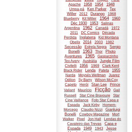
1958
1954
1948
Apache
Ken Parker
Tex
Umpa-pá
Willer
Durango
2012
1968
1964
1960
Blueberry
Kit Willer
Déc 1930
1953
Salinas
1962
Argentina
Canadá
1972
2011
DC Comics
Década
Inglaterra
Perdida
Kid Montana
2014
Obelix
2003
1982
Secessão
Sergio
Estrela Negra
1963
Bonelli
Photo
Thor
1965
Aventures
Gasparzinho
Jungle Film
Tex Avery
Austrália
1956
Civitelli
1969
Clark Kent
Lenda
1955
Black Rider
Pateta
Narda
Moysés Weltman
Juarez
Odilon
Sy Barry
Wilson McCoy
Stan Lee
Capeto
Herói
Prince
Ficção
Valiant
Maurício
Gail
Russell
Star Cine Bravoure
Star
Cine Vaillance
Foto Star Capa e
Espada
Jack Kirby
Homem-
Gianluigi
Morcego
Claudio Nizzi
Bonelli
Cowboy Magazine
Mort
Walker
Pixel
Jon Hall
Lendas do
Capa e
Cavaleiro das Trevas
Espada
1949
Jesse
1943