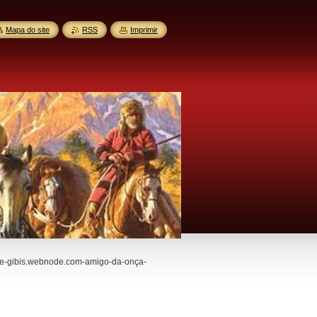
Mapa do site
RSS
Imprimir
e-gibis.webnode.com-amigo-da-onça-