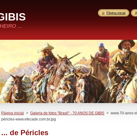
GIBIS
Página inicial
EIRO ...
Página inicial
>
Galeria de fotos "Brasil" - 70 ANOS DE GIBIS
>
www.70-anos-d
péricles-www.efecade.com.br.jpg
... de Péricles