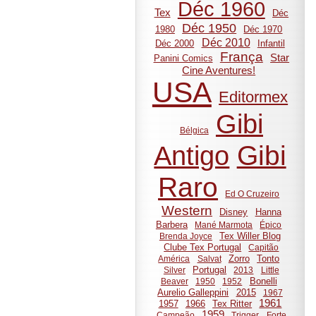
Déc 1960
Tex
Déc
Déc 1950
1980
Déc 1970
Déc 2010
Déc 2000
Infantil
França
Star
Panini Comics
Cine Aventures!
USA
Editormex
Gibi
Bélgica
Gibi
Antigo
Raro
Ed O Cruzeiro
Western
Disney
Hanna
Barbera
Mané Marmota
Épico
Tex Willer Blog
Brenda Joyce
Clube Tex Portugal
Capitão
Zorro
Tonto
América
Salvat
Portugal
Silver
2013
Little
Bonelli
Beaver
1950
1952
Aurelio Galleppini
2015
1967
1961
1957
1966
Tex Ritter
1959
Campeão
Trigger
Forte