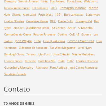
Itália
Phantom
Walmir Amaral
Roy Rogers
Rocky Lane
Walt Lantz
Primaggio Mantovi
Monte
Johnny Weissmuller
O Fantasma
2017
Hale
Foto West
Shane
Alan Ladd
1951
Burt Lancaster
Superman
RGE
Evaldo Oliveira
Cavaleiro Negro
Flavio Colin
Durango Kid
Red
Antar
Ryder
Kid Colt
Quadrinhos Brasil
Kit Carson
Aí Mocinho!
Colt 45
Guerra
Campeões do Oeste
Reis do Faroeste
Gatilho
Lex
John Wayne
Cosmos Aventuras
Barker
1934
Cine Quadrinhos
Foto
Heroismo
Clássicos do Faroeste
Far West Magazine
Errol Flynn
Randolph Scott
Tarzan
John Ford
Ultra Ciência
Merrie Melodies
Looney Tunes
faroeste
Botelhos-MG
1940
1907
Charles Bronson
Gutenberg Monteiro
Aventura
Foto Audácia
José Carlos Francisco
Sandália-Espada
Contato
70 ANOS DE GIBIS