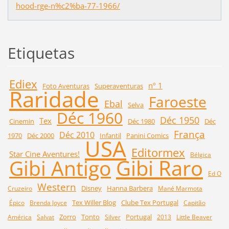
hood-rge-n%c2%ba-77-1966/
Etiquetas
Ediex
nº 1
Foto Aventuras
Superaventuras
Raridade
Faroeste
Ebal
Selva
Déc 1960
Déc 1950
Tex
Cinemin
Déc 1980
Déc
França
Déc 2010
1970
Déc 2000
Infantil
Panini Comics
USA
Editormex
Star Cine Aventures!
Bélgica
Gibi Raro
Gibi Antigo
Ed O
Western
Disney
Hanna Barbera
Cruzeiro
Mané Marmota
Tex Willer Blog
Clube Tex Portugal
Épico
Brenda Joyce
Capitão
Zorro
Tonto
Portugal
América
Salvat
Silver
2013
Little Beaver