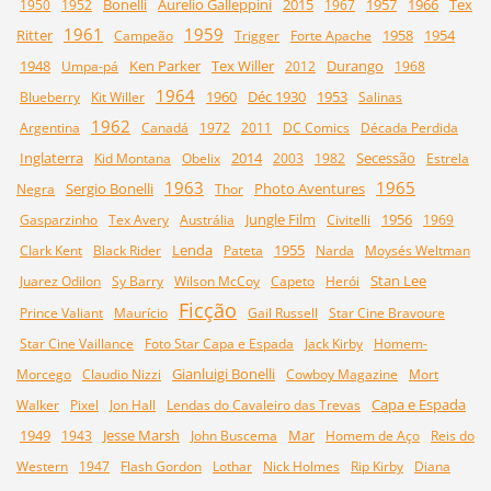
Bonelli
Aurelio Galleppini
2015
1957
1966
Tex
1950
1952
1967
1961
1959
Ritter
1958
1954
Campeão
Trigger
Forte Apache
1948
Ken Parker
Tex Willer
Durango
Umpa-pá
2012
1968
1964
1960
Déc 1930
1953
Blueberry
Kit Willer
Salinas
1962
Argentina
Canadá
1972
2011
DC Comics
Década Perdida
Inglaterra
2014
Secessão
Kid Montana
Obelix
2003
1982
Estrela
1963
1965
Sergio Bonelli
Photo Aventures
Negra
Thor
Jungle Film
1956
Gasparzinho
Tex Avery
Austrália
Civitelli
1969
Lenda
1955
Clark Kent
Black Rider
Pateta
Narda
Moysés Weltman
Stan Lee
Juarez Odilon
Sy Barry
Wilson McCoy
Capeto
Herói
Ficção
Prince Valiant
Maurício
Gail Russell
Star Cine Bravoure
Star Cine Vaillance
Foto Star Capa e Espada
Jack Kirby
Homem-
Gianluigi Bonelli
Morcego
Claudio Nizzi
Cowboy Magazine
Mort
Capa e Espada
Walker
Pixel
Jon Hall
Lendas do Cavaleiro das Trevas
1949
Jesse Marsh
Mar
1943
John Buscema
Homem de Aço
Reis do
Western
1947
Flash Gordon
Lothar
Nick Holmes
Rip Kirby
Diana