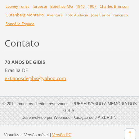
Looney Tunes
faroeste
Botelhos-MG
1940
1907
Charles Bronson
Gutenberg Monteiro
Aventura
Foto Audácia
José Carlos Francisco
Sandália-Espada
Contato
70 ANOS DE GIBIS
Brasília-DF
e70anosd
egibis@y
ahoo.com
© 2012 Todos os direitos reservados - PRESERVANDO A MEMÓRIA DOS
GIBIS.
Desenvolvido por Webnode - Criação de J A ZERBINI
Visualizar:
Versão móvel
|
Versão PC