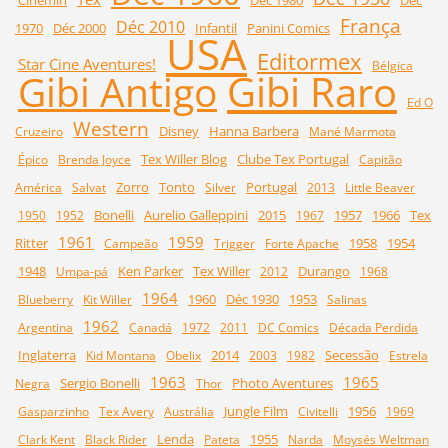
Cinemin
Déc 1980
Déc
França
Déc 2010
1970
Déc 2000
Infantil
Panini Comics
USA
Editormex
Star Cine Aventures!
Bélgica
Gibi Raro
Gibi Antigo
Ed O
Western
Disney
Hanna Barbera
Cruzeiro
Mané Marmota
Tex Willer Blog
Clube Tex Portugal
Épico
Brenda Joyce
Capitão
Zorro
Tonto
Portugal
América
Salvat
Silver
2013
Little Beaver
Bonelli
Aurelio Galleppini
2015
1957
1966
Tex
1950
1952
1967
1961
1959
Ritter
1958
1954
Campeão
Trigger
Forte Apache
1948
Ken Parker
Tex Willer
Durango
Umpa-pá
2012
1968
1964
1960
Déc 1930
1953
Blueberry
Kit Willer
Salinas
1962
Argentina
Canadá
1972
2011
DC Comics
Década Perdida
Inglaterra
2014
Secessão
Kid Montana
Obelix
2003
1982
Estrela
1963
1965
Sergio Bonelli
Photo Aventures
Negra
Thor
Jungle Film
1956
Gasparzinho
Tex Avery
Austrália
Civitelli
1969
Lenda
1955
Clark Kent
Black Rider
Pateta
Narda
Moysés Weltman