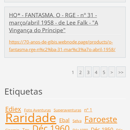
HQ* - FANTASMA, O - RGE - nº 31 -
março/abril 1958 - de Lee Falk - "A
Vingança do Príncipe"
https://70-anos-de-gibis.webnode.page/products/o-
fantasma-rge-n%c2%ba-31-mar%c3%a7o-abril-1958/
1
2
3
4
5
>
>>
Etiquetas
Ediex
nº 1
Foto Aventuras
Superaventuras
Raridade
Faroeste
Ebal
Selva
Déc 1960
Déc 1950
Tex