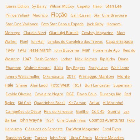
Stan Lee
Juarez Odilon
Sy Barry
Wilson McCoy
Capeto
Herói
Ficção
Prince Valiant
Maurício
Gail Russell
Star Cine Bravoure
Star Cine Vaillance
Foto Star Capa e Espada
Jack Kirby
Homem-
Gianluigi Bonelli
Morcego
Claudio Nizzi
Cowboy Magazine
Mort
Capa e Espada
Walker
Pixel
Jon Hall
Lendas do Cavaleiro das Trevas
1949
Jesse Marsh
Mar
1943
John Buscema
Homem de Aço
Reis do
Western
1947
Flash Gordon
Lothar
Nick Holmes
Rip Kirby
Diana
Itália
Phantom
Walmir Amaral
Roy Rogers
Rocky Lane
Walt Lantz
Primaggio Mantovi
Monte
Johnny Weissmuller
O Fantasma
2017
Hale
Foto West
Shane
Alan Ladd
1951
Burt Lancaster
Superman
RGE
Evaldo Oliveira
Cavaleiro Negro
Flavio Colin
Durango Kid
Red
Antar
Ryder
Kid Colt
Quadrinhos Brasil
Kit Carson
Aí Mocinho!
Colt 45
Guerra
Campeões do Oeste
Reis do Faroeste
Gatilho
Lex
John Wayne
Cosmos Aventuras
Barker
1934
Cine Quadrinhos
Foto
Heroismo
Clássicos do Faroeste
Far West Magazine
Errol Flynn
Randolph Scott
Tarzan
John Ford
Ultra Ciência
Merrie Melodies