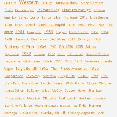
Western
Disney
Hanna Barbera
Cruzeiro
Mané Marmota
Tex Willer Blog
Clube Tex Portugal
Épico
Brenda Joyce
Capitão
Zorro
Tonto
Portugal
América
Salvat
Silver
2013
Little Beaver
Bonelli
Aurelio Galleppini
2015
1957
1966
Tex
1950
1952
1967
1961
1959
Ritter
1958
1954
Campeão
Trigger
Forte Apache
1948
Ken Parker
Tex Willer
Durango
Umpa-pá
2012
1968
1964
1960
Déc 1930
1953
Blueberry
Kit Willer
Salinas
1962
Argentina
Canadá
1972
2011
DC Comics
Década Perdida
Inglaterra
2014
Secessão
Kid Montana
Obelix
2003
1982
Estrela
1963
1965
Sergio Bonelli
Photo Aventures
Negra
Thor
Jungle Film
1956
Gasparzinho
Tex Avery
Austrália
Civitelli
1969
Lenda
1955
Clark Kent
Black Rider
Pateta
Narda
Moysés Weltman
Stan Lee
Juarez Odilon
Sy Barry
Wilson McCoy
Capeto
Herói
Ficção
Prince Valiant
Maurício
Gail Russell
Star Cine Bravoure
Star Cine Vaillance
Foto Star Capa e Espada
Jack Kirby
Homem-
Gianluigi Bonelli
Morcego
Claudio Nizzi
Cowboy Magazine
Mort