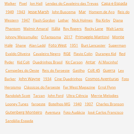
Capa e Espada
Walker
Pixel
Jon Hall
Lendas do Cavaleiro das Trevas
1949
Jesse Marsh
Mar
1943
John Buscema
Homem de Aço
Reis do
Western
1947
Flash Gordon
Lothar
Nick Holmes
Rip Kirby
Diana
Itália
Phantom
Walmir Amaral
Roy Rogers
Rocky Lane
Walt Lantz
Primaggio Mantovi
Monte
Johnny Weissmuller
O Fantasma
2017
Hale
Foto West
Shane
Alan Ladd
1951
Burt Lancaster
Superman
RGE
Evaldo Oliveira
Cavaleiro Negro
Flavio Colin
Durango Kid
Red
Antar
Ryder
Kid Colt
Quadrinhos Brasil
Kit Carson
Aí Mocinho!
Colt 45
Guerra
Campeões do Oeste
Reis do Faroeste
Gatilho
Lex
John Wayne
Cosmos Aventuras
Barker
1934
Cine Quadrinhos
Foto
Heroismo
Clássicos do Faroeste
Far West Magazine
Errol Flynn
Randolph Scott
Tarzan
John Ford
Ultra Ciência
Merrie Melodies
Looney Tunes
faroeste
Botelhos-MG
1940
1907
Charles Bronson
Gutenberg Monteiro
Aventura
Foto Audácia
José Carlos Francisco
Sandália-Espada