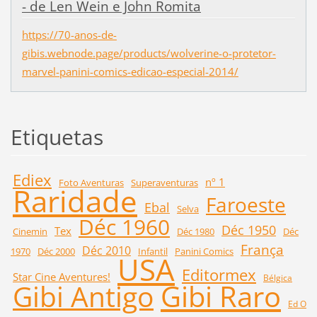
- de Len Wein e John Romita
https://70-anos-de-
gibis.webnode.page/products/wolverine-o-protetor-
marvel-panini-comics-edicao-especial-2014/
Etiquetas
Ediex
nº 1
Foto Aventuras
Superaventuras
Raridade
Faroeste
Ebal
Selva
Déc 1960
Déc 1950
Tex
Cinemin
Déc 1980
Déc
França
Déc 2010
1970
Déc 2000
Infantil
Panini Comics
USA
Editormex
Star Cine Aventures!
Bélgica
Gibi Raro
Gibi Antigo
Ed O