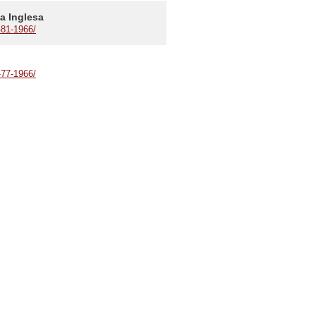
a Inglesa
-81-1966/
-77-1966/