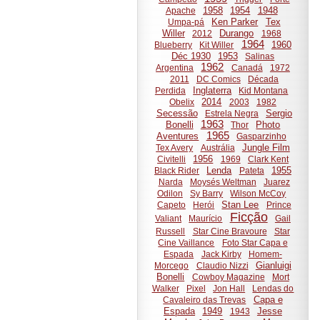
1958
1954
1948
Apache
Ken Parker
Tex
Umpa-pá
Willer
Durango
2012
1968
1964
1960
Blueberry
Kit Willer
Déc 1930
1953
Salinas
1962
Argentina
Canadá
1972
2011
DC Comics
Década
Inglaterra
Perdida
Kid Montana
2014
Obelix
2003
1982
Secessão
Sergio
Estrela Negra
1963
Bonelli
Photo
Thor
1965
Aventures
Gasparzinho
Jungle Film
Tex Avery
Austrália
1956
Civitelli
1969
Clark Kent
Lenda
1955
Black Rider
Pateta
Narda
Moysés Weltman
Juarez
Odilon
Sy Barry
Wilson McCoy
Stan Lee
Capeto
Herói
Prince
Ficção
Valiant
Maurício
Gail
Russell
Star Cine Bravoure
Star
Cine Vaillance
Foto Star Capa e
Espada
Jack Kirby
Homem-
Gianluigi
Morcego
Claudio Nizzi
Bonelli
Cowboy Magazine
Mort
Walker
Pixel
Jon Hall
Lendas do
Capa e
Cavaleiro das Trevas
Espada
1949
Jesse
1943