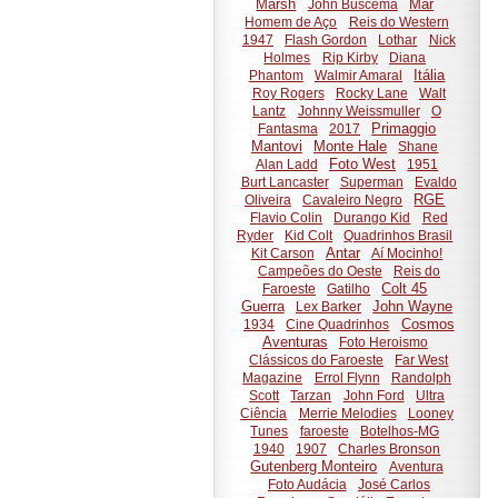
Marsh
Mar
John Buscema
Homem de Aço
Reis do Western
1947
Flash Gordon
Lothar
Nick
Holmes
Rip Kirby
Diana
Itália
Phantom
Walmir Amaral
Roy Rogers
Rocky Lane
Walt
Lantz
Johnny Weissmuller
O
Primaggio
Fantasma
2017
Mantovi
Monte Hale
Shane
Foto West
Alan Ladd
1951
Burt Lancaster
Superman
Evaldo
RGE
Oliveira
Cavaleiro Negro
Flavio Colin
Durango Kid
Red
Ryder
Kid Colt
Quadrinhos Brasil
Antar
Kit Carson
Aí Mocinho!
Campeões do Oeste
Reis do
Colt 45
Faroeste
Gatilho
Guerra
John Wayne
Lex Barker
Cosmos
1934
Cine Quadrinhos
Aventuras
Foto Heroismo
Clássicos do Faroeste
Far West
Magazine
Errol Flynn
Randolph
Scott
Tarzan
John Ford
Ultra
Ciência
Merrie Melodies
Looney
Tunes
faroeste
Botelhos-MG
1940
1907
Charles Bronson
Gutenberg Monteiro
Aventura
Foto Audácia
José Carlos