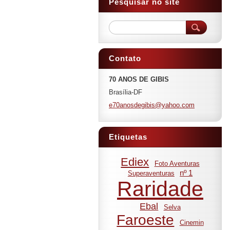
Pesquisar no site
Contato
70 ANOS DE GIBIS
Brasília-DF
e70anosd
egibis@y
ahoo.com
Etiquetas
Ediex
Foto Aventuras
nº 1
Superaventuras
Raridade
Ebal
Selva
Faroeste
Cinemin