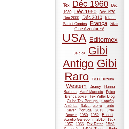
Déc 1960
Tex
Déc
Déc 1950
1980
Déc 1970
Déc 2010
Déc 2000
Infantil
França
Star
Panini Comics
Cine Aventures!
USA
Editormex
Gibi
Bélgica
Gibi
Antigo
Raro
Ed O Cruzeiro
Western
Disney
Hanna
Barbera
Mané Marmota
Épico
Tex Willer Blog
Brenda Joyce
Clube Tex Portugal
Capitão
Zorro
Tonto
América
Salvat
Portugal
Silver
2013
Little
Bonelli
Beaver
1950
1952
Aurelio Galleppini
2015
1967
1961
1957
1966
Tex Ritter
1959
Campeão
Trigger
Forte