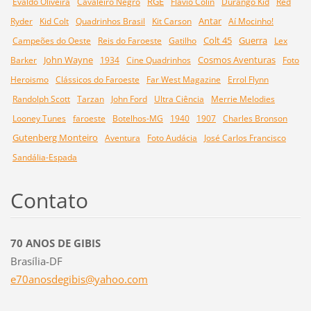
RGE
Evaldo Oliveira
Cavaleiro Negro
Flavio Colin
Durango Kid
Red
Antar
Ryder
Kid Colt
Quadrinhos Brasil
Kit Carson
Aí Mocinho!
Colt 45
Guerra
Campeões do Oeste
Reis do Faroeste
Gatilho
Lex
John Wayne
Cosmos Aventuras
Barker
1934
Cine Quadrinhos
Foto
Heroismo
Clássicos do Faroeste
Far West Magazine
Errol Flynn
Randolph Scott
Tarzan
John Ford
Ultra Ciência
Merrie Melodies
Looney Tunes
faroeste
Botelhos-MG
1940
1907
Charles Bronson
Gutenberg Monteiro
Aventura
Foto Audácia
José Carlos Francisco
Sandália-Espada
Contato
70 ANOS DE GIBIS
Brasília-DF
e70anosd
egibis@y
ahoo.com