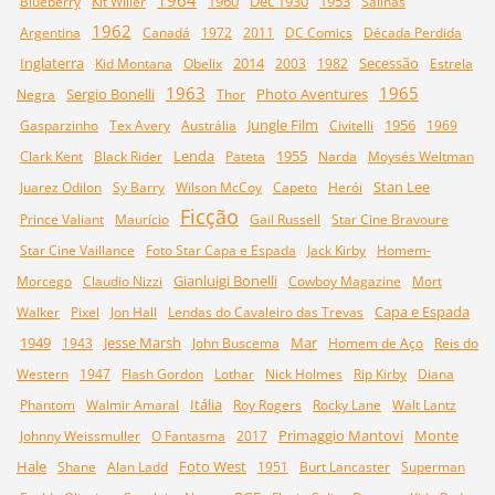
1960
Déc 1930
1953
Blueberry
Kit Willer
Salinas
1962
Argentina
Canadá
1972
2011
DC Comics
Década Perdida
Inglaterra
2014
Secessão
Kid Montana
Obelix
2003
1982
Estrela
1963
1965
Sergio Bonelli
Photo Aventures
Negra
Thor
Jungle Film
1956
Gasparzinho
Tex Avery
Austrália
Civitelli
1969
Lenda
1955
Clark Kent
Black Rider
Pateta
Narda
Moysés Weltman
Stan Lee
Juarez Odilon
Sy Barry
Wilson McCoy
Capeto
Herói
Ficção
Prince Valiant
Maurício
Gail Russell
Star Cine Bravoure
Star Cine Vaillance
Foto Star Capa e Espada
Jack Kirby
Homem-
Gianluigi Bonelli
Morcego
Claudio Nizzi
Cowboy Magazine
Mort
Capa e Espada
Walker
Pixel
Jon Hall
Lendas do Cavaleiro das Trevas
1949
Jesse Marsh
Mar
1943
John Buscema
Homem de Aço
Reis do
Western
1947
Flash Gordon
Lothar
Nick Holmes
Rip Kirby
Diana
Itália
Phantom
Walmir Amaral
Roy Rogers
Rocky Lane
Walt Lantz
Primaggio Mantovi
Monte
Johnny Weissmuller
O Fantasma
2017
Hale
Foto West
Shane
Alan Ladd
1951
Burt Lancaster
Superman