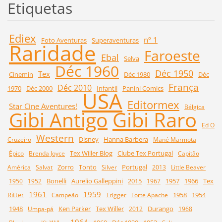
Etiquetas
Ediex
nº 1
Foto Aventuras
Superaventuras
Raridade
Faroeste
Ebal
Selva
Déc 1960
Déc 1950
Tex
Cinemin
Déc 1980
Déc
França
Déc 2010
1970
Déc 2000
Infantil
Panini Comics
USA
Editormex
Star Cine Aventures!
Bélgica
Gibi Raro
Gibi Antigo
Ed O
Western
Disney
Hanna Barbera
Cruzeiro
Mané Marmota
Tex Willer Blog
Clube Tex Portugal
Épico
Brenda Joyce
Capitão
Zorro
Tonto
Portugal
América
Salvat
Silver
2013
Little Beaver
Bonelli
Aurelio Galleppini
2015
1957
1966
Tex
1950
1952
1967
1961
1959
Ritter
1958
1954
Campeão
Trigger
Forte Apache
1948
Ken Parker
Tex Willer
Durango
Umpa-pá
2012
1968
1964