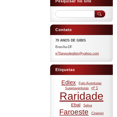
Pesquisar no site
Contato
70 ANOS DE GIBIS
Brasília-DF
e70anosd
egibis@y
ahoo.com
Etiquetas
Ediex
Foto Aventuras
nº 1
Superaventuras
Raridade
Ebal
Selva
Faroeste
Cinemin