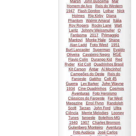
Marsh
Mar
John Buscema
Homem de Aço
Reis do Western
1947
Flash Gordon
Lothar
Nick
Holmes
Rip Kirby
Diana
Itália
Phantom
Walmir Amaral
Roy Rogers
Rocky Lane
Walt
Lantz
Johnny Weissmuller
O
Primaggio
Fantasma
2017
Mantovi
Monte Hale
Shane
Foto West
Alan Ladd
1951
Burt Lancaster
Superman
Evaldo
RGE
Oliveira
Cavaleiro Negro
Flavio Colin
Durango Kid
Red
Ryder
Kid Colt
Quadrinhos Brasil
Antar
Kit Carson
Aí Mocinho!
Campeões do Oeste
Reis do
Colt 45
Faroeste
Gatilho
Guerra
John Wayne
Lex Barker
Cosmos
1934
Cine Quadrinhos
Aventuras
Foto Heroismo
Clássicos do Faroeste
Far West
Magazine
Errol Flynn
Randolph
Scott
Tarzan
John Ford
Ultra
Ciência
Merrie Melodies
Looney
Tunes
faroeste
Botelhos-MG
1940
1907
Charles Bronson
Gutenberg Monteiro
Aventura
Foto Audácia
José Carlos