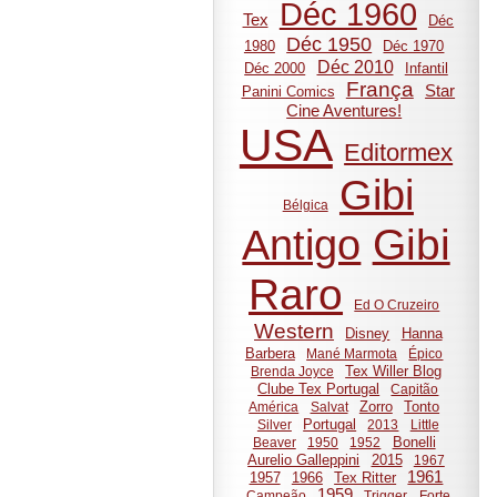
Déc 1960
Tex
Déc
Déc 1950
1980
Déc 1970
Déc 2010
Déc 2000
Infantil
França
Star
Panini Comics
Cine Aventures!
USA
Editormex
Gibi
Bélgica
Gibi
Antigo
Raro
Ed O Cruzeiro
Western
Disney
Hanna
Barbera
Mané Marmota
Épico
Tex Willer Blog
Brenda Joyce
Clube Tex Portugal
Capitão
Zorro
Tonto
América
Salvat
Portugal
Silver
2013
Little
Bonelli
Beaver
1950
1952
Aurelio Galleppini
2015
1967
1961
1957
1966
Tex Ritter
1959
Campeão
Trigger
Forte