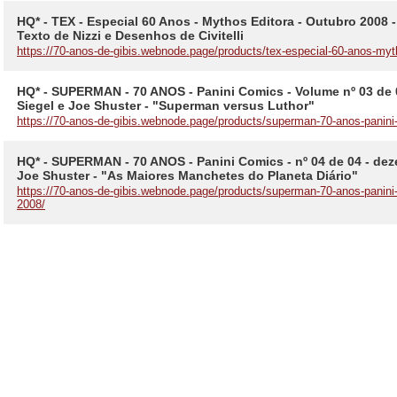
HQ* - TEX - Especial 60 Anos - Mythos Editora - Outubro 2008 
Texto de Nizzi e Desenhos de Civitelli
https://70-anos-de-gibis.webnode.page/products/tex-especial-60-anos-myt
HQ* - SUPERMAN - 70 ANOS - Panini Comics - Volume nº 03 de 0
Siegel e Joe Shuster - "Superman versus Luthor"
https://70-anos-de-gibis.webnode.page/products/superman-70-anos-pani
HQ* - SUPERMAN - 70 ANOS - Panini Comics - nº 04 de 04 - deze
Joe Shuster - "As Maiores Manchetes do Planeta Diário"
https://70-anos-de-gibis.webnode.page/products/superman-70-anos-pani
2008/