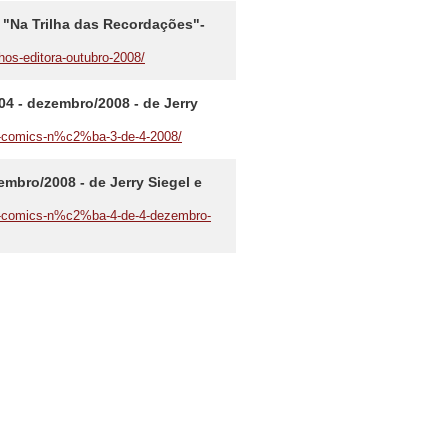
- "Na Trilha das Recordações"-
hos-editora-outubro-2008/
4 - dezembro/2008 - de Jerry
ni-comics-n%c2%ba-3-de-4-2008/
mbro/2008 - de Jerry Siegel e
ni-comics-n%c2%ba-4-de-4-dezembro-