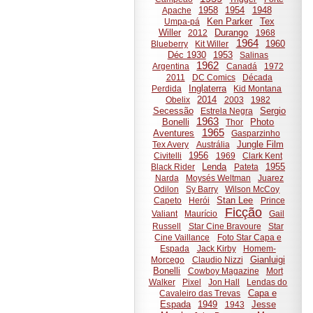
1958
1954
1948
Apache
Ken Parker
Tex
Umpa-pá
Willer
Durango
2012
1968
1964
1960
Blueberry
Kit Willer
Déc 1930
1953
Salinas
1962
Argentina
Canadá
1972
2011
DC Comics
Década
Inglaterra
Perdida
Kid Montana
2014
Obelix
2003
1982
Secessão
Sergio
Estrela Negra
1963
Bonelli
Photo
Thor
1965
Aventures
Gasparzinho
Jungle Film
Tex Avery
Austrália
1956
Civitelli
1969
Clark Kent
Lenda
1955
Black Rider
Pateta
Narda
Moysés Weltman
Juarez
Odilon
Sy Barry
Wilson McCoy
Stan Lee
Capeto
Herói
Prince
Ficção
Valiant
Maurício
Gail
Russell
Star Cine Bravoure
Star
Cine Vaillance
Foto Star Capa e
Espada
Jack Kirby
Homem-
Gianluigi
Morcego
Claudio Nizzi
Bonelli
Cowboy Magazine
Mort
Walker
Pixel
Jon Hall
Lendas do
Capa e
Cavaleiro das Trevas
Espada
1949
Jesse
1943