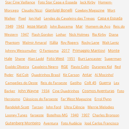
Star Cine Vaillance
Foto Star Capa e Espada
Jack Kirby
Homem-
Gianluigi Bonelli
Morcego
Claudio Nizzi
Cowboy Magazine
Mort
Capa e Espada
Walker
Pixel
Jon Hall
Lendas do Cavaleiro das Trevas
1949
Jesse Marsh
Mar
1943
John Buscema
Homem de Aço
Reis do
Western
1947
Flash Gordon
Lothar
Nick Holmes
Rip Kirby
Diana
Itália
Phantom
Walmir Amaral
Roy Rogers
Rocky Lane
Walt Lantz
Primaggio Mantovi
Monte
Johnny Weissmuller
O Fantasma
2017
Hale
Foto West
Shane
Alan Ladd
1951
Burt Lancaster
Superman
RGE
Evaldo Oliveira
Cavaleiro Negro
Flavio Colin
Durango Kid
Red
Antar
Ryder
Kid Colt
Quadrinhos Brasil
Kit Carson
Aí Mocinho!
Colt 45
Guerra
Campeões do Oeste
Reis do Faroeste
Gatilho
Lex
John Wayne
Cosmos Aventuras
Barker
1934
Cine Quadrinhos
Foto
Heroismo
Clássicos do Faroeste
Far West Magazine
Errol Flynn
Randolph Scott
Tarzan
John Ford
Ultra Ciência
Merrie Melodies
Looney Tunes
faroeste
Botelhos-MG
1940
1907
Charles Bronson
Gutenberg Monteiro
Aventura
Foto Audácia
José Carlos Francisco