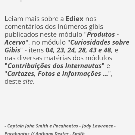
L
eiam mais sobre a
Ediex
nos
comentários dos inúmeros gibis
publicados neste módulo "
Produtos -
Acervo
", no módulo "
Curiosidades sobre
Gibis
" - itens
0
4, 23, 24, 28, 43 e 48
, e
nas diversas matérias dos módulos
"
Contribuições
dos
Internautas
"
e
"
Cartazes, Fotos e Informações ...
",
deste
site
.
- Captain John Smith e Pocahontas - Jody Lawrance -
Pocahontas // Anthony Dexter - Smith