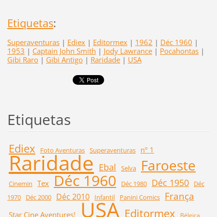
Etiquetas
:
Superaventuras
|
Ediex
|
Editormex
|
1962
|
Déc 1960
|
1953
|
Captain John Smith
|
Jody Lawrance
|
Pocahontas
|
Gibi Raro
|
Gibi Antigo
|
Raridade
|
USA
Etiquetas
Ediex
nº 1
Foto Aventuras
Superaventuras
Raridade
Faroeste
Ebal
Selva
Déc 1960
Déc 1950
Tex
Cinemin
Déc 1980
Déc
França
Déc 2010
1970
Déc 2000
Infantil
Panini Comics
USA
Editormex
Star Cine Aventures!
Bélgica