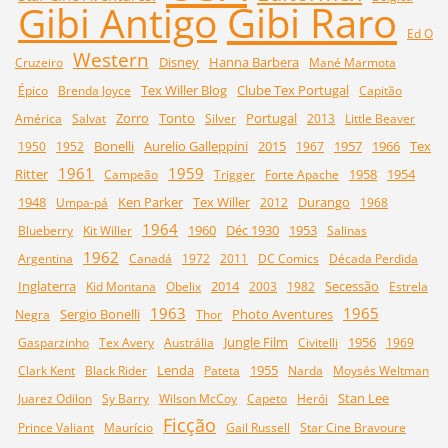
Gibi Raro
Gibi Antigo
Ed O
Western
Disney
Hanna Barbera
Cruzeiro
Mané Marmota
Tex Willer Blog
Clube Tex Portugal
Épico
Brenda Joyce
Capitão
Zorro
Tonto
Portugal
América
Salvat
Silver
2013
Little Beaver
Bonelli
Aurelio Galleppini
2015
1957
1966
Tex
1950
1952
1967
1961
1959
Ritter
1958
1954
Campeão
Trigger
Forte Apache
1948
Ken Parker
Tex Willer
Durango
Umpa-pá
2012
1968
1964
1960
Déc 1930
1953
Blueberry
Kit Willer
Salinas
1962
Argentina
Canadá
1972
2011
DC Comics
Década Perdida
Inglaterra
2014
Secessão
Kid Montana
Obelix
2003
1982
Estrela
1963
1965
Sergio Bonelli
Photo Aventures
Negra
Thor
Jungle Film
1956
Gasparzinho
Tex Avery
Austrália
Civitelli
1969
Lenda
1955
Clark Kent
Black Rider
Pateta
Narda
Moysés Weltman
Stan Lee
Juarez Odilon
Sy Barry
Wilson McCoy
Capeto
Herói
Ficção
Prince Valiant
Maurício
Gail Russell
Star Cine Bravoure