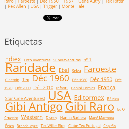
Raro
|
Faroeste
|
Déc 1950
|
1957
|
Gene Autry
|
Tex Ritter
|
Rex Allen
|
USA
|
Trigger
|
Monte Hale
Etiquetas
Ediex
nº 1
Foto Aventuras
Superaventuras
Raridade
Faroeste
Ebal
Selva
Déc 1960
Déc 1950
Tex
Cinemin
Déc 1980
Déc
França
Déc 2010
1970
Déc 2000
Infantil
Panini Comics
USA
Editormex
Star Cine Aventures!
Bélgica
Gibi Raro
Gibi Antigo
Ed O
Western
Disney
Hanna Barbera
Cruzeiro
Mané Marmota
Tex Willer Blog
Clube Tex Portugal
Épico
Brenda Joyce
Capitão