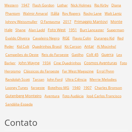
Western
1947
Flash Gordon
Lothar
Nick Holmes
Rip Kirby
Diana
Itália
Phantom
Walmir Amaral
Roy Rogers
Rocky Lane
Walt Lantz
Primaggio Mantovi
Monte
Johnny Weissmuller
O Fantasma
2017
Hale
Foto West
Shane
Alan Ladd
1951
Burt Lancaster
Superman
RGE
Evaldo Oliveira
Cavaleiro Negro
Flavio Colin
Durango Kid
Red
Antar
Ryder
Kid Colt
Quadrinhos Brasil
Kit Carson
Aí Mocinho!
Colt 45
Guerra
Campeões do Oeste
Reis do Faroeste
Gatilho
Lex
John Wayne
Cosmos Aventuras
Barker
1934
Cine Quadrinhos
Foto
Heroismo
Clássicos do Faroeste
Far West Magazine
Errol Flynn
Randolph Scott
Tarzan
John Ford
Ultra Ciência
Merrie Melodies
Looney Tunes
faroeste
Botelhos-MG
1940
1907
Charles Bronson
Gutenberg Monteiro
Aventura
Foto Audácia
José Carlos Francisco
Sandália-Espada
Contato