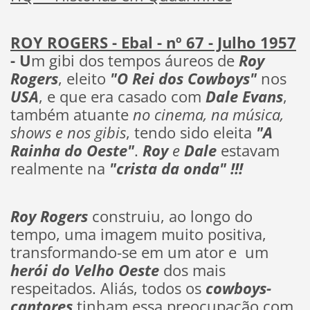
ROY ROGERS - Ebal - nº 67 - Julho 1957
- U
m gibi dos tempos áureos de
Roy
Rogers
, eleito
"O Rei dos Cowboys"
nos
USA
, e que era casado com
Dale Evans
,
também atuante
no cinema, na música,
shows e nos gibis
, tendo sido eleita
"A
Rainha do Oeste"
.
Roy
e
Dale
estavam
realmente na
"crista da onda" !!!
Roy Rogers
construiu, ao longo do
tempo, uma imagem muito positiva,
transformando-se em um ator e um
herói do
Velho Oeste
dos mais
respeitados. Aliás, todos os
cowboys-
cantores
tinham essa preocupação com