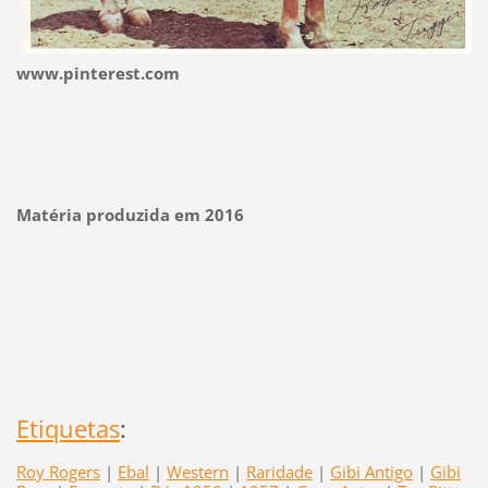
www.pinterest.com
Matéria produzida em 2016
Etiquetas
:
Roy Rogers
|
Ebal
|
Western
|
Raridade
|
Gibi Antigo
|
Gibi