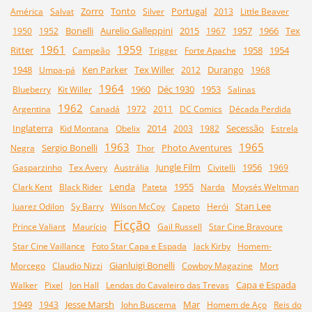
Zorro
Tonto
Portugal
América
Salvat
Silver
2013
Little Beaver
Bonelli
Aurelio Galleppini
2015
1957
1966
Tex
1950
1952
1967
1961
1959
Ritter
1958
1954
Campeão
Trigger
Forte Apache
1948
Ken Parker
Tex Willer
Durango
Umpa-pá
2012
1968
1964
1960
Déc 1930
1953
Blueberry
Kit Willer
Salinas
1962
Argentina
Canadá
1972
2011
DC Comics
Década Perdida
Inglaterra
2014
Secessão
Kid Montana
Obelix
2003
1982
Estrela
1963
1965
Sergio Bonelli
Photo Aventures
Negra
Thor
Jungle Film
1956
Gasparzinho
Tex Avery
Austrália
Civitelli
1969
Lenda
1955
Clark Kent
Black Rider
Pateta
Narda
Moysés Weltman
Stan Lee
Juarez Odilon
Sy Barry
Wilson McCoy
Capeto
Herói
Ficção
Prince Valiant
Maurício
Gail Russell
Star Cine Bravoure
Star Cine Vaillance
Foto Star Capa e Espada
Jack Kirby
Homem-
Gianluigi Bonelli
Morcego
Claudio Nizzi
Cowboy Magazine
Mort
Capa e Espada
Walker
Pixel
Jon Hall
Lendas do Cavaleiro das Trevas
1949
Jesse Marsh
Mar
1943
John Buscema
Homem de Aço
Reis do