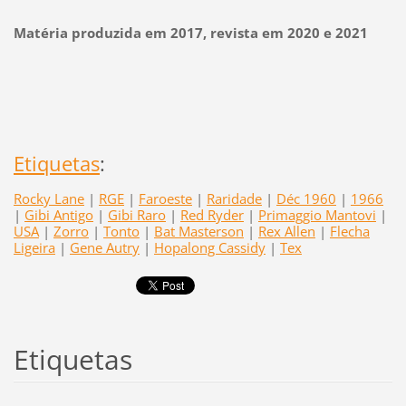
Matéria produzida em 2017, revista em 2020 e 2021
Etiquetas
:
Rocky Lane
|
RGE
|
Faroeste
|
Raridade
|
Déc 1960
|
1966
|
Gibi Antigo
|
Gibi Raro
|
Red Ryder
|
Primaggio Mantovi
|
USA
|
Zorro
|
Tonto
|
Bat Masterson
|
Rex Allen
|
Flecha
Ligeira
|
Gene Autry
|
Hopalong Cassidy
|
Tex
Etiquetas