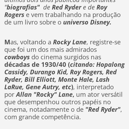
"
biografias"
de
Red Ryder
e de
Roy
Rogers
e vem trabalhando na produção
de um livro sobre o
universo Disney.
M
as, voltando a
Rocky Lane
, registre-se
que foi um dos mais admirados
cowboys
do cinema surgidos nas
décadas de 1930/40 (
citando: Hopalong
Cassidy, Durango Kid, Roy Rogers, Red
Ryder, Bill Elliott, Monte Hale, Lash
LaRue, Gene Autry, etc
)
, interpretado
por
Allan "Rocky" Lane
,
um ator versátil
que desempenhou outros papéis no
cinema, notadamente o de
"Red Ryder"
,
com grande competência.