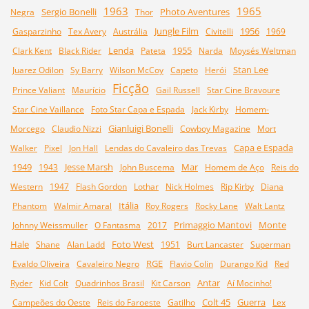
1963
1965
Sergio Bonelli
Photo Aventures
Negra
Thor
Jungle Film
1956
Gasparzinho
Tex Avery
Austrália
Civitelli
1969
Lenda
1955
Clark Kent
Black Rider
Pateta
Narda
Moysés Weltman
Stan Lee
Juarez Odilon
Sy Barry
Wilson McCoy
Capeto
Herói
Ficção
Prince Valiant
Maurício
Gail Russell
Star Cine Bravoure
Star Cine Vaillance
Foto Star Capa e Espada
Jack Kirby
Homem-
Gianluigi Bonelli
Morcego
Claudio Nizzi
Cowboy Magazine
Mort
Capa e Espada
Walker
Pixel
Jon Hall
Lendas do Cavaleiro das Trevas
1949
Jesse Marsh
Mar
1943
John Buscema
Homem de Aço
Reis do
Western
1947
Flash Gordon
Lothar
Nick Holmes
Rip Kirby
Diana
Itália
Phantom
Walmir Amaral
Roy Rogers
Rocky Lane
Walt Lantz
Primaggio Mantovi
Monte
Johnny Weissmuller
O Fantasma
2017
Hale
Foto West
Shane
Alan Ladd
1951
Burt Lancaster
Superman
RGE
Evaldo Oliveira
Cavaleiro Negro
Flavio Colin
Durango Kid
Red
Antar
Ryder
Kid Colt
Quadrinhos Brasil
Kit Carson
Aí Mocinho!
Colt 45
Guerra
Campeões do Oeste
Reis do Faroeste
Gatilho
Lex