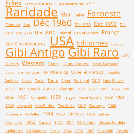
Ediex
nº 1
Foto Aventuras
Superaventuras
Raridade
Faroeste
Ebal
Selva
Déc 1960
Déc 1950
Tex
Cinemin
Déc 1980
Déc
França
Déc 2010
1970
Déc 2000
Infantil
Panini Comics
USA
Editormex
Star Cine Aventures!
Bélgica
Gibi Raro
Gibi Antigo
Ed O
Western
Disney
Hanna Barbera
Cruzeiro
Mané Marmota
Tex Willer Blog
Clube Tex Portugal
Épico
Brenda Joyce
Capitão
Zorro
Tonto
Portugal
América
Salvat
Silver
2013
Little Beaver
Bonelli
Aurelio Galleppini
2015
1957
1966
Tex
1950
1952
1967
1961
1959
Ritter
1958
1954
Campeão
Trigger
Forte Apache
1948
Ken Parker
Tex Willer
Durango
Umpa-pá
2012
1968
1964
1960
Déc 1930
1953
Blueberry
Kit Willer
Salinas
1962
Argentina
Canadá
1972
2011
DC Comics
Década Perdida
Inglaterra
2014
Secessão
Kid Montana
Obelix
2003
1982
Estrela