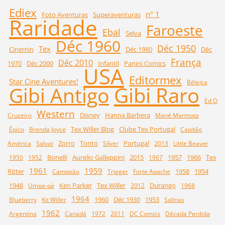
Ediex
nº 1
Foto Aventuras
Superaventuras
Raridade
Faroeste
Ebal
Selva
Déc 1960
Déc 1950
Tex
Cinemin
Déc 1980
Déc
França
Déc 2010
1970
Déc 2000
Infantil
Panini Comics
USA
Editormex
Star Cine Aventures!
Bélgica
Gibi Raro
Gibi Antigo
Ed O
Western
Disney
Hanna Barbera
Cruzeiro
Mané Marmota
Tex Willer Blog
Clube Tex Portugal
Épico
Brenda Joyce
Capitão
Zorro
Tonto
Portugal
América
Salvat
Silver
2013
Little Beaver
Bonelli
Aurelio Galleppini
2015
1957
1966
Tex
1950
1952
1967
1961
1959
Ritter
1958
1954
Campeão
Trigger
Forte Apache
1948
Ken Parker
Tex Willer
Durango
Umpa-pá
2012
1968
1964
1960
Déc 1930
1953
Blueberry
Kit Willer
Salinas
1962
Argentina
Canadá
1972
2011
DC Comics
Década Perdida