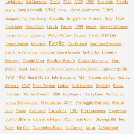
Inglaterra
2014
Secessão
Kid Montana
Obelix
2003
1982
Estrela
1963
1965
Sergio Bonelli
Photo Aventures
Negra
Thor
Jungle Film
1956
Gasparzinho
Tex Avery
Austrália
Civitelli
1969
Lenda
1955
Clark Kent
Black Rider
Pateta
Narda
Moysés Weltman
Stan Lee
Juarez Odilon
Sy Barry
Wilson McCoy
Capeto
Herói
Ficção
Prince Valiant
Maurício
Gail Russell
Star Cine Bravoure
Star Cine Vaillance
Foto Star Capa e Espada
Jack Kirby
Homem-
Gianluigi Bonelli
Morcego
Claudio Nizzi
Cowboy Magazine
Mort
Capa e Espada
Walker
Pixel
Jon Hall
Lendas do Cavaleiro das Trevas
1949
Jesse Marsh
Mar
1943
John Buscema
Homem de Aço
Reis do
Western
1947
Flash Gordon
Lothar
Nick Holmes
Rip Kirby
Diana
Itália
Phantom
Walmir Amaral
Roy Rogers
Rocky Lane
Walt Lantz
Primaggio Mantovi
Monte
Johnny Weissmuller
O Fantasma
2017
Hale
Foto West
Shane
Alan Ladd
1951
Burt Lancaster
Superman
RGE
Evaldo Oliveira
Cavaleiro Negro
Flavio Colin
Durango Kid
Red
Antar
Ryder
Kid Colt
Quadrinhos Brasil
Kit Carson
Aí Mocinho!