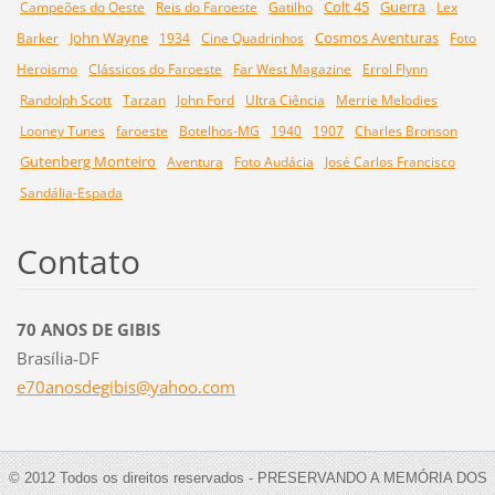
Colt 45
Guerra
Campeões do Oeste
Reis do Faroeste
Gatilho
Lex
John Wayne
Cosmos Aventuras
Barker
1934
Cine Quadrinhos
Foto
Heroismo
Clássicos do Faroeste
Far West Magazine
Errol Flynn
Randolph Scott
Tarzan
John Ford
Ultra Ciência
Merrie Melodies
Looney Tunes
faroeste
Botelhos-MG
1940
1907
Charles Bronson
Gutenberg Monteiro
Aventura
Foto Audácia
José Carlos Francisco
Sandália-Espada
Contato
70 ANOS DE GIBIS
Brasília-DF
e70anosd
egibis@y
ahoo.com
© 2012 Todos os direitos reservados - PRESERVANDO A MEMÓRIA DOS