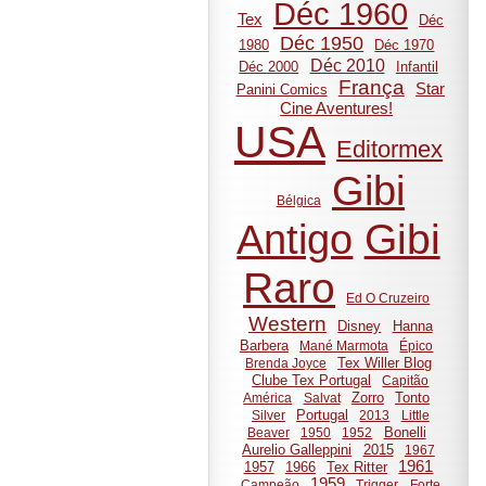
Déc 1960
Tex
Déc
Déc 1950
1980
Déc 1970
Déc 2010
Déc 2000
Infantil
França
Star
Panini Comics
Cine Aventures!
USA
Editormex
Gibi
Bélgica
Gibi
Antigo
Raro
Ed O Cruzeiro
Western
Disney
Hanna
Barbera
Mané Marmota
Épico
Tex Willer Blog
Brenda Joyce
Clube Tex Portugal
Capitão
Zorro
Tonto
América
Salvat
Portugal
Silver
2013
Little
Bonelli
Beaver
1950
1952
Aurelio Galleppini
2015
1967
1961
1957
1966
Tex Ritter
1959
Campeão
Trigger
Forte