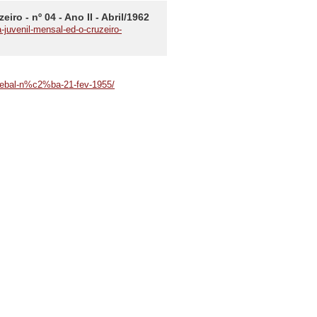
o - nº 04 - Ano II - Abril/1962
juvenil-mensal-ed-o-cruzeiro-
en-ebal-n%c2%ba-21-fev-1955/