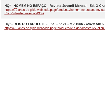
HQ* - HOMEM NO ESPAÇO - Revista Juvenil Mensal - Ed. O Cruzeir
https://70-anos-de-gibis.webnode.page/products/homem-no-espaco-revista-
n%c2%ba-4-ano-ii-abril-1962/
HQ* - REIS DO FAROESTE - Ebal - nº 21 - fev 1955 - c/Rex Allen
https://70-anos-de-gibis.webnode.page/products/reis-do-faroeste-rex-all