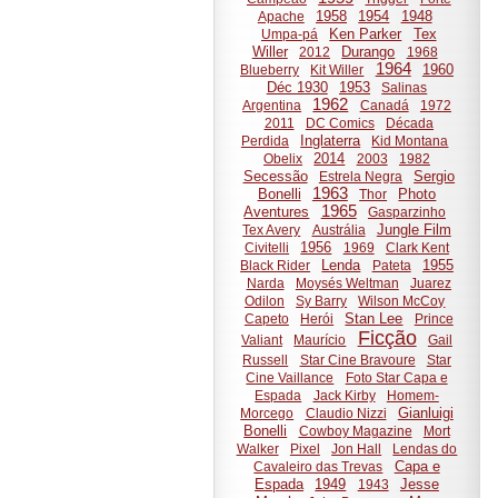
1958
1954
1948
Apache
Ken Parker
Tex
Umpa-pá
Willer
Durango
2012
1968
1964
1960
Blueberry
Kit Willer
Déc 1930
1953
Salinas
1962
Argentina
Canadá
1972
2011
DC Comics
Década
Inglaterra
Perdida
Kid Montana
2014
Obelix
2003
1982
Secessão
Sergio
Estrela Negra
1963
Bonelli
Photo
Thor
1965
Aventures
Gasparzinho
Jungle Film
Tex Avery
Austrália
1956
Civitelli
1969
Clark Kent
Lenda
1955
Black Rider
Pateta
Narda
Moysés Weltman
Juarez
Odilon
Sy Barry
Wilson McCoy
Stan Lee
Capeto
Herói
Prince
Ficção
Valiant
Maurício
Gail
Russell
Star Cine Bravoure
Star
Cine Vaillance
Foto Star Capa e
Espada
Jack Kirby
Homem-
Gianluigi
Morcego
Claudio Nizzi
Bonelli
Cowboy Magazine
Mort
Walker
Pixel
Jon Hall
Lendas do
Capa e
Cavaleiro das Trevas
Espada
1949
Jesse
1943