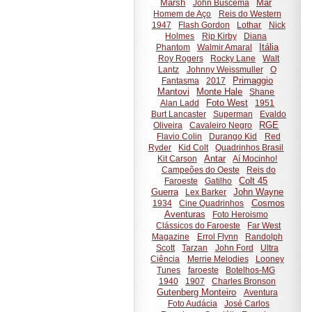
Marsh
Mar
John Buscema
Homem de Aço
Reis do Western
1947
Flash Gordon
Lothar
Nick
Holmes
Rip Kirby
Diana
Itália
Phantom
Walmir Amaral
Roy Rogers
Rocky Lane
Walt
Lantz
Johnny Weissmuller
O
Primaggio
Fantasma
2017
Mantovi
Monte Hale
Shane
Foto West
Alan Ladd
1951
Burt Lancaster
Superman
Evaldo
RGE
Oliveira
Cavaleiro Negro
Flavio Colin
Durango Kid
Red
Ryder
Kid Colt
Quadrinhos Brasil
Antar
Kit Carson
Aí Mocinho!
Campeões do Oeste
Reis do
Colt 45
Faroeste
Gatilho
Guerra
John Wayne
Lex Barker
Cosmos
1934
Cine Quadrinhos
Aventuras
Foto Heroismo
Clássicos do Faroeste
Far West
Magazine
Errol Flynn
Randolph
Scott
Tarzan
John Ford
Ultra
Ciência
Merrie Melodies
Looney
Tunes
faroeste
Botelhos-MG
1940
1907
Charles Bronson
Gutenberg Monteiro
Aventura
Foto Audácia
José Carlos