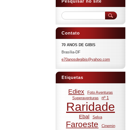
Pesquisar no site
Contato
70 ANOS DE GIBIS
Brasília-DF
e70anosd
egibis@y
ahoo.com
Etiquetas
Ediex
Foto Aventuras
nº 1
Superaventuras
Raridade
Ebal
Selva
Faroeste
Cinemin