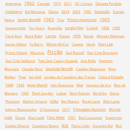
1962
Argentina
Canadá
1972
2011
DC Comics
Década Perdida
Inglaterra
2014
Secessão
Kid Montana
Obelix
2003
1982
Estrela
1963
1965
Sergio Bonelli
Photo Aventures
Negra
Thor
Jungle Film
1956
Gasparzinho
Tex Avery
Austrália
Civitelli
1969
Lenda
1955
Clark Kent
Black Rider
Pateta
Narda
Moysés Weltman
Stan Lee
Juarez Odilon
Sy Barry
Wilson McCoy
Capeto
Herói
Ficção
Prince Valiant
Maurício
Gail Russell
Star Cine Bravoure
Star Cine Vaillance
Foto Star Capa e Espada
Jack Kirby
Homem-
Gianluigi Bonelli
Morcego
Claudio Nizzi
Cowboy Magazine
Mort
Capa e Espada
Walker
Pixel
Jon Hall
Lendas do Cavaleiro das Trevas
1949
Jesse Marsh
Mar
1943
John Buscema
Homem de Aço
Reis do
Western
1947
Flash Gordon
Lothar
Nick Holmes
Rip Kirby
Diana
Itália
Phantom
Walmir Amaral
Roy Rogers
Rocky Lane
Walt Lantz
Primaggio Mantovi
Monte
Johnny Weissmuller
O Fantasma
2017
Hale
Foto West
Shane
Alan Ladd
1951
Burt Lancaster
Superman
RGE
Evaldo Oliveira
Cavaleiro Negro
Flavio Colin
Durango Kid
Red