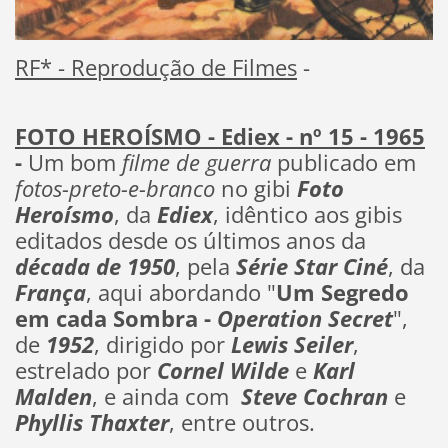
RF* - Reprodução de Filmes
-
FOTO HEROÍSMO - Ediex - nº 15 - 1965
-
Um bom
filme de guerra
publicado em
fotos-preto-e-branco
no gibi
Foto
Heroísmo
, da
Ediex
, idêntico aos gibis
editados desde os últimos anos da
década de 1950
, pela
Série Star Ciné
, da
França
, aqui abordando "
Um Segredo
em cada Sombra -
Operation Secret
",
de
1952
, dirigido por
Lewis Seiler
,
estrelado por
Cornel Wilde
e
Karl
Malden
, e ainda com
Steve Cochran
e
Phyllis Thaxter
, entre outros.