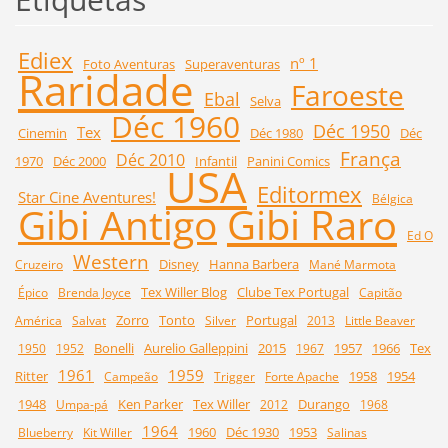
Ediex
nº 1
Foto Aventuras
Superaventuras
Raridade
Faroeste
Ebal
Selva
Déc 1960
Déc 1950
Tex
Cinemin
Déc 1980
Déc
França
Déc 2010
1970
Déc 2000
Infantil
Panini Comics
USA
Editormex
Star Cine Aventures!
Bélgica
Gibi Raro
Gibi Antigo
Ed O
Western
Disney
Hanna Barbera
Cruzeiro
Mané Marmota
Tex Willer Blog
Clube Tex Portugal
Épico
Brenda Joyce
Capitão
Zorro
Tonto
Portugal
América
Salvat
Silver
2013
Little Beaver
Bonelli
Aurelio Galleppini
2015
1957
1966
Tex
1950
1952
1967
1961
1959
Ritter
1958
1954
Campeão
Trigger
Forte Apache
1948
Ken Parker
Tex Willer
Durango
Umpa-pá
2012
1968
1964
1960
Déc 1930
1953
Blueberry
Kit Willer
Salinas