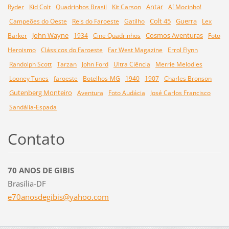
Antar
Ryder
Kid Colt
Quadrinhos Brasil
Kit Carson
Aí Mocinho!
Colt 45
Guerra
Campeões do Oeste
Reis do Faroeste
Gatilho
Lex
John Wayne
Cosmos Aventuras
Barker
1934
Cine Quadrinhos
Foto
Heroismo
Clássicos do Faroeste
Far West Magazine
Errol Flynn
Randolph Scott
Tarzan
John Ford
Ultra Ciência
Merrie Melodies
Looney Tunes
faroeste
Botelhos-MG
1940
1907
Charles Bronson
Gutenberg Monteiro
Aventura
Foto Audácia
José Carlos Francisco
Sandália-Espada
Contato
70 ANOS DE GIBIS
Brasília-DF
e70anosd
egibis@y
ahoo.com